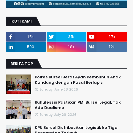
IKUTI KAMI
1.5k
3.1k
2.7k
500
1.8k
1.2k
BERITA TOP
Polres Bursel Jerat Ayah Pembunuh Anak
Kandung dengan Pasal Berlapis
Sunday, June 28, 2026
​Ruhulessin Pastikan PMI Bursel Legal, Tak
Ada Dualisme
Sunday, July 26, 2026
KPU Bursel Distribusikan Logistik ke Tiga
Kecamatan Terjauh