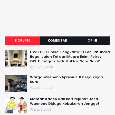
KORUPSI
KOMENTAR
OPINI
LSM KCBI Sumsel Bongkar: 368 Ton Batubara
Ilegal Jalan Tol dari Muara Enim! Polres
OKUT Jangan Jadi 'Maklar' Sopir Saja!"
July 25, 2026
Warga Waenono Apresiasi Kinerja Kajari
Buru
July 12, 2023
Mantan Kades dan Istri Pejabat Desa
Waenono Diduga Kebakaran Jenggot
May 11, 2023