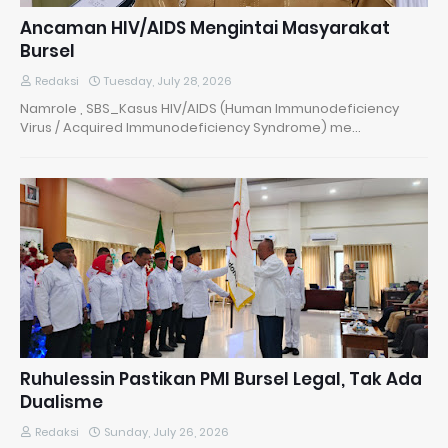
Ancaman HIV/AIDS Mengintai Masyarakat
Bursel
Redaksi
Tuesday, July 28, 2026
Namrole , SBS_Kasus HIV/AIDS (Human Immunodeficiency
Virus / Acquired Immunodeficiency Syndrome) me…
​Ruhulessin Pastikan PMI Bursel Legal, Tak Ada
Dualisme
Redaksi
Sunday, July 26, 2026