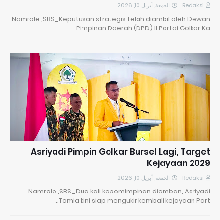
الجمعة, أبريل 10, 2026
Redaksi
Namrole ,SBS_Keputusan strategis telah diambil oleh Dewan
Pimpinan Daerah (DPD) II Partai Golkar Ka…
Asriyadi Pimpin Golkar Bursel Lagi, Target
Kejayaan 2029
الجمعة, أبريل 10, 2026
Redaksi
Namrole ,SBS_Dua kali kepemimpinan diemban, Asriyadi
Tomia kini siap mengukir kembali kejayaan Part…