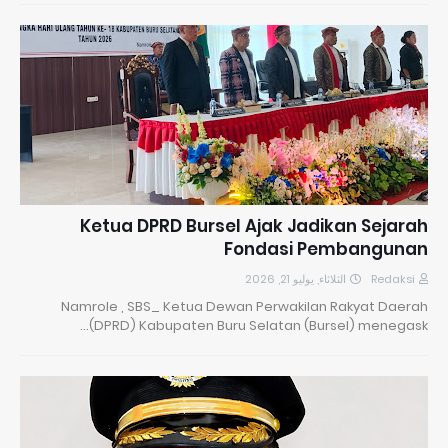
​Ketua DPRD Bursel Ajak Jadikan Sejarah
Fondasi Pembangunan
الثلاثاء, يوليو 21, 2026
Redaksi
Namrole , SBS_ Ketua Dewan Perwakilan Rakyat Daerah
(DPRD) Kabupaten Buru Selatan (Bursel) menegask…