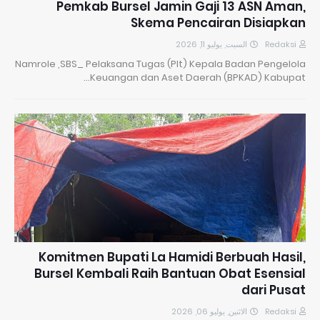
Pemkab Bursel Jamin Gaji 13 ASN Aman,
Skema Pencairan Disiapkan
السبت, يوليو 11, 2026
Redaksi
Namrole ,SBS_ Pelaksana Tugas (Plt) Kepala Badan Pengelola
Keuangan dan Aset Daerah (BPKAD) Kabupat…
Komitmen Bupati La Hamidi Berbuah Hasil,
Bursel Kembali Raih Bantuan Obat Esensial
dari Pusat
الاثنين, يوليو 06, 2026
Redaksi