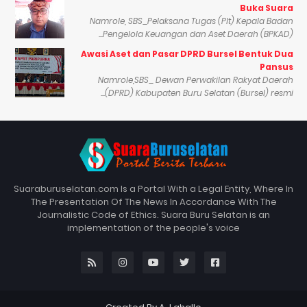
Buka Suara
Namrole, SBS_Pelaksana Tugas (Plt) Kepala Badan
Pengelola Keuangan dan Aset Daerah (BPKAD)...
Awasi Aset dan Pasar DPRD Bursel Bentuk Dua
Pansus
Namrole,SBS_ Dewan Perwakilan Rakyat Daerah
(DPRD) Kabupaten Buru Selatan (Bursel) resmi...
Suaraburuselatan.com Is a Portal With a Legal Entity, Where In
The Presentation Of The News In Accordance With The
Journalistic Code of Ethics. Suara Buru Selatan is an
implementation of the people's voice