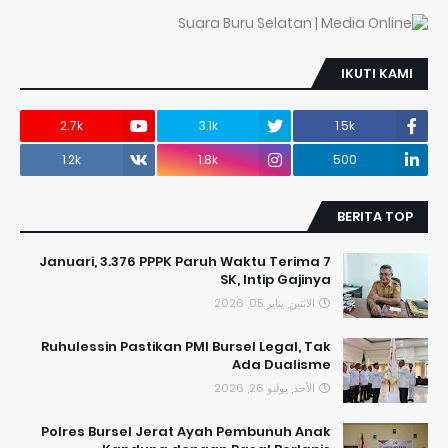
IKUTI KAMI
2.7k
3.1k
1.5k
1.2k
1.8k
500
BERITA TOP
7 Januari, 3.376 PPPK Paruh Waktu Terima
SK, Intip Gajinya
الاثنين, يناير 05, 2026
​Ruhulessin Pastikan PMI Bursel Legal, Tak
Ada Dualisme
الأحد, يوليو 26, 2026
Polres Bursel Jerat Ayah Pembunuh Anak