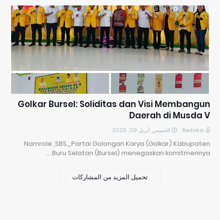
Golkar Bursel: Soliditas dan Visi Membangun
Daerah di Musda V
الخميس, أبريل 09, 2026
Redaksi
Namrole ,SBS_Partai Golongan Karya (Golkar) Kabupaten
Buru Selatan (Bursel) menegaskan komitmennya …
تحميل المزيد من المشاركات