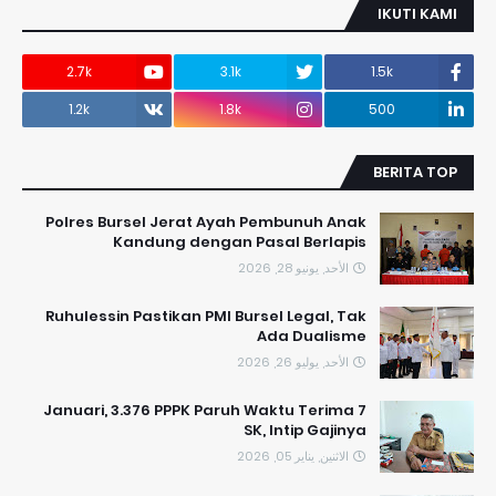
IKUTI KAMI
2.7k
3.1k
1.5k
1.2k
1.8k
500
BERITA TOP
Polres Bursel Jerat Ayah Pembunuh Anak
Kandung dengan Pasal Berlapis
الأحد, يونيو 28, 2026
​Ruhulessin Pastikan PMI Bursel Legal, Tak
Ada Dualisme
الأحد, يوليو 26, 2026
7 Januari, 3.376 PPPK Paruh Waktu Terima
SK, Intip Gajinya
الاثنين, يناير 05, 2026