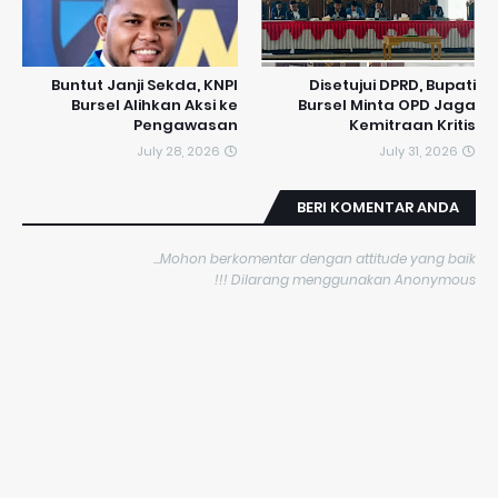
​Buntut Janji Sekda, KNPI
Disetujui DPRD, Bupati
Bursel Alihkan Aksi ke
Bursel Minta OPD Jaga
Pengawasan
Kemitraan Kritis
July 28, 2026
July 31, 2026
BERI KOMENTAR ANDA
Mohon berkomentar dengan attitude yang baik...
Dilarang menggunakan Anonymous !!!