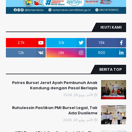
IKUTI KAMI
2.7k
3.1k
1.5k
1.2k
1.8k
500
BERITA TOP
Polres Bursel Jerat Ayah Pembunuh Anak
Kandung dengan Pasal Berlapis
الأحد, يونيو 28, 2026
​Ruhulessin Pastikan PMI Bursel Legal, Tak
Ada Dualisme
الأحد, يوليو 26, 2026