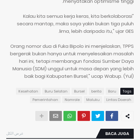
menyatakan optimisme tinggi.
"Kalau kita semua kerja keras, kita berkolaborasi
secara mantap, maka saya yakin bukan tiga puluh
lima, lebih daripada itu," ujar GES.
Orang nomor dua di Fuka Bipolo ini menjelaskan, TPPS
bergerak bukan hanya untuk menyelesaikan masalah
hari ini, tetapi membangun fondasi Sumber Daya
Manusia (SDM) unggul untuk masa depan yang lebih
baik bagi Kabupaten Bursel," ucap Wabup. (Yul)
Kesehatan
Buru Selatan
Bursel
berita
Baru
Tags
Pemerintahan
Namrole
Maluku
Lintas Daerah
عرض الكل
BACA JUGA