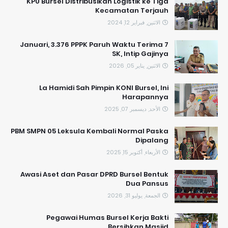
KPU Bursel Distribusikan Logistik ke Tiga
Kecamatan Terjauh
الاثنين, فبراير 12, 2024
7 Januari, 3.376 PPPK Paruh Waktu Terima
SK, Intip Gajinya
الاثنين, يناير 05, 2026
La Hamidi Sah Pimpin KONI Bursel, Ini
Harapannya
الأحد, ديسمبر 07, 2025
PBM SMPN 05 Leksula Kembali Normal Paska
Dipalang
الأربعاء, أكتوبر 15, 2025
Awasi Aset dan Pasar DPRD Bursel Bentuk
Dua Pansus
الجمعة, يوليو 31, 2026
Pegawai Humas Bursel Kerja Bakti
Bersihkan Masjid