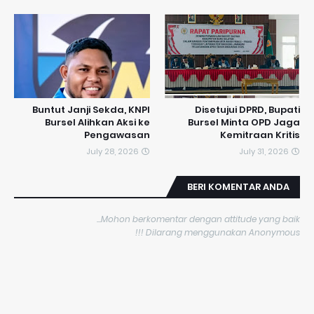
​Buntut Janji Sekda, KNPI
Disetujui DPRD, Bupati
Bursel Alihkan Aksi ke
Bursel Minta OPD Jaga
Pengawasan
Kemitraan Kritis
July 28, 2026
July 31, 2026
BERI KOMENTAR ANDA
Mohon berkomentar dengan attitude yang baik...
Dilarang menggunakan Anonymous !!!