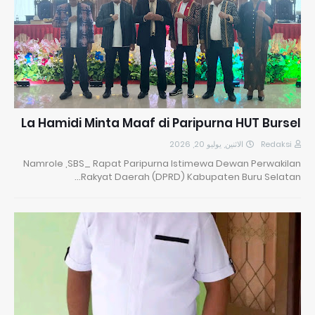
La Hamidi Minta Maaf di Paripurna HUT Bursel
الاثنين, يوليو 20, 2026
Redaksi
Namrole ,SBS_ Rapat Paripurna Istimewa Dewan Perwakilan
Rakyat Daerah (DPRD) Kabupaten Buru Selatan…