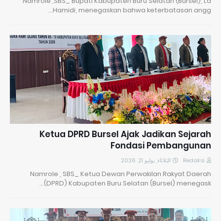
Namrole ,SBS_ Bupati Kabupaten Buru Selatan (Bursel), La
Hamidi, menegaskan bahwa keterbatasan angg…
​Ketua DPRD Bursel Ajak Jadikan Sejarah
Fondasi Pembangunan
الثلاثاء, يوليو 21, 2026
Redaksi
Namrole , SBS_ Ketua Dewan Perwakilan Rakyat Daerah
(DPRD) Kabupaten Buru Selatan (Bursel) menegask…