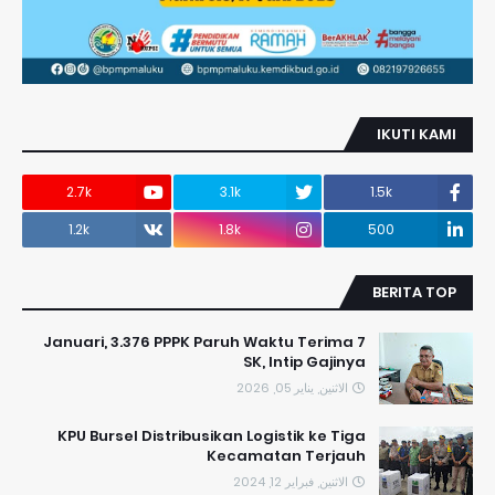
IKUTI KAMI
2.7k
3.1k
1.5k
1.2k
1.8k
500
BERITA TOP
7 Januari, 3.376 PPPK Paruh Waktu Terima
SK, Intip Gajinya
الاثنين, يناير 05, 2026
KPU Bursel Distribusikan Logistik ke Tiga
Kecamatan Terjauh
الاثنين, فبراير 12, 2024