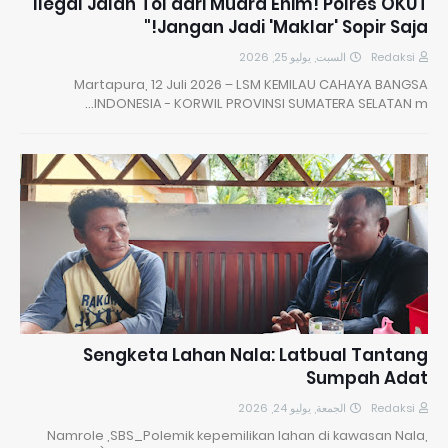
Ilegal Jalan Tol dari Muara Enim! Polres OKUT
Jangan Jadi 'Maklar' Sopir Saja!"
السبت, يوليو 25, 2026
Redaksi
Martapura, 12 Juli 2026 – LSM KEMILAU CAHAYA BANGSA
INDONESIA - KORWIL PROVINSI SUMATERA SELATAN m…
Sengketa Lahan Nala: Latbual Tantang
Sumpah Adat
الجمعة, يوليو 24, 2026
Redaksi
Namrole ,SBS_Polemik kepemilikan lahan di kawasan Nala,