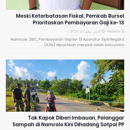
Meski Keterbatasan Fiskal, Pemkab Bursel
Prioritaskan Pembayaran Gaji ke-13
الاثنين, يوليو 20, 2026
Redaksi
Namrole ,SBS_Pembayaran Gaji ke-13 Aparatur Sipil Negara
(ASN) dipastikan menjadi salah satu priori…
Tak Kapok Diberi Imbauan, Pelanggar
Sampah di Namrole Kini Dihadang Satpol PP