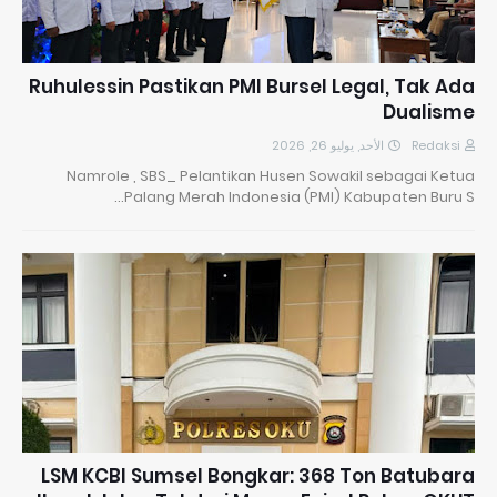
​Ruhulessin Pastikan PMI Bursel Legal, Tak Ada
Dualisme
الأحد, يوليو 26, 2026
Redaksi
Namrole , SBS_ Pelantikan Husen Sowakil sebagai Ketua
Palang Merah Indonesia (PMI) Kabupaten Buru S…
LSM KCBI Sumsel Bongkar: 368 Ton Batubara