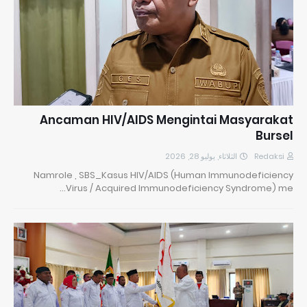
Ancaman HIV/AIDS Mengintai Masyarakat
Bursel
الثلاثاء, يوليو 28, 2026
Redaksi
Namrole , SBS_Kasus HIV/AIDS (Human Immunodeficiency
Virus / Acquired Immunodeficiency Syndrome) me…