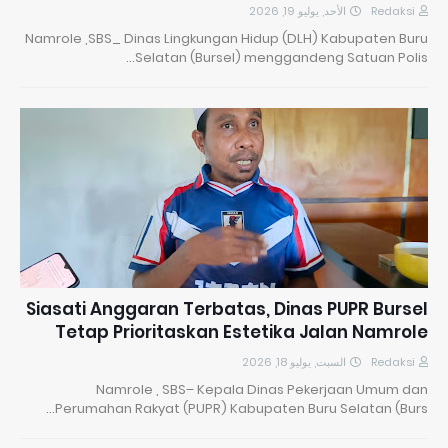
الأحد, يوليو 19, 2026
Redaksi
Namrole ,SBS_ Dinas Lingkungan Hidup (DLH) Kabupaten Buru
Selatan (Bursel) menggandeng Satuan Polis…
Siasati Anggaran Terbatas, Dinas PUPR Bursel
Tetap Prioritaskan Estetika Jalan Namrole
السبت, يوليو 18, 2026
Redaksi
Namrole , SBS– Kepala Dinas Pekerjaan Umum dan
Perumahan Rakyat (PUPR) Kabupaten Buru Selatan (Burs…