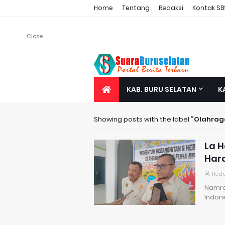
Home
Tentang
Redaksi
Kontak SB
Close
KAB. BURU SELATAN
K
Showing posts with the label
Olahrag
La H
Har
Reda
Namro
Indon