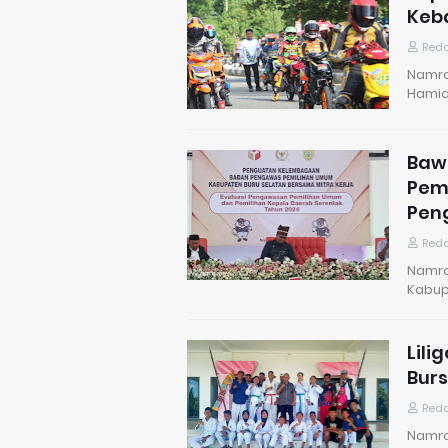
Keba
Reda
Namro
Hamid
Bawa
Pemi
Pen
Reda
Namro
Kabupa
Lili
Burs
Reda
Namrol