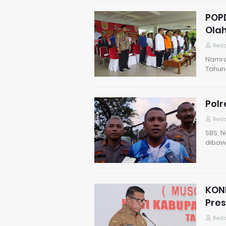
POP
Olah
Reda
Namrol
Tahun
Polr
Reda
SBS, N
dibaw
KONI
Pres
Reda