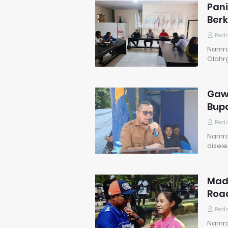
Pani
Berk
Reda
Namro
Olahr
Gawa
Bupa
Reda
Namro
disel
Madh
Roa
Reda
Namro