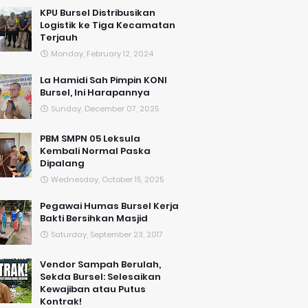
KPU Bursel Distribusikan
Logistik ke Tiga Kecamatan
Terjauh
Monday, February 12, 2024
La Hamidi Sah Pimpin KONI
Bursel, Ini Harapannya
Sunday, December 07, 2025
PBM SMPN 05 Leksula
Kembali Normal Paska
Dipalang
Wednesday, October 15, 2025
Pegawai Humas Bursel Kerja
Bakti Bersihkan Masjid
Saturday, September 23, 2017
Vendor Sampah Berulah,
Sekda Bursel: Selesaikan
Kewajiban atau Putus
Kontrak!