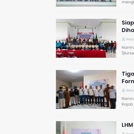
mengh
Siap
Dih
Reda
Namro
(Burse
Tig
Form
Reda
Namro
Rajab 
LHM