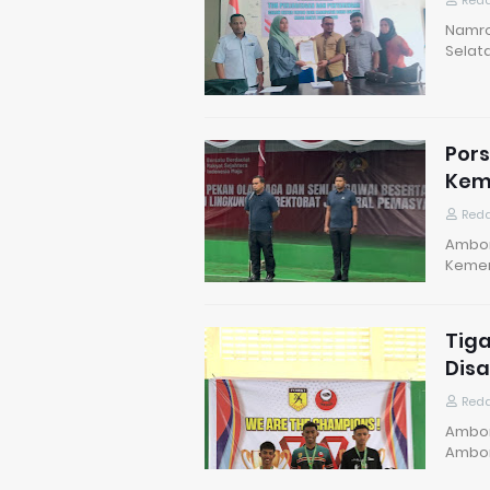
Reda
Namro
Selata
Por
Kem
Reda
Ambon
Kemer
Tig
Disa
Reda
Ambon
Ambon,