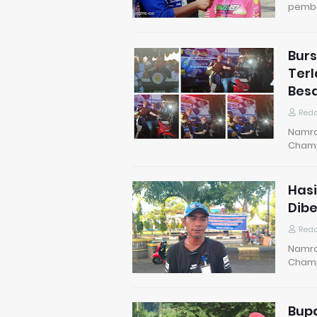
pemba
Burs
Terl
Bes
Reda
Namro
Champ
Hasi
Dibe
Reda
Namro
Champ
Bupa