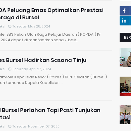
DA Peluang Emas Optimalkan Prestasi
raga di Bursel
ksi
Tuesday, May 28, 2024
e, SBS Pekan Olah Raga Pelajar Daerah ( POPDA ) IV
BER
 2024 dapat di manfaatkan sebaik-baik…
es Bursel Hadirkan Sasana Tinju
ksi
Saturday, April 27, 2024
amrole Kepolisian Resor ( Polres ) Buru Selatan ( Bursel )
ah komando Kepala Kepolisian …
 Bursel Perlahan Tapi Pasti Tunjukan
tasi
ksi
Tuesday, November 07, 2023