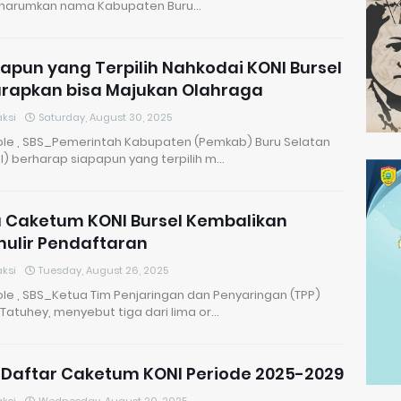
arumkan nama Kabupaten Buru…
apun yang Terpilih Nahkodai KONI Bursel
arapkan bisa Majukan Olahraga
ksi
Saturday, August 30, 2025
le , SBS_Pemerintah Kabupaten (Pemkab) Buru Selatan
l) berharap siapapun yang terpilih m…
a Caketum KONI Bursel Kembalikan
ulir Pendaftaran
ksi
Tuesday, August 26, 2025
le , SBS_Ketua Tim Penjaringan dan Penyaringan (TPP)
Tatuhey, menyebut tiga dari lima or…
 Daftar Caketum KONI Periode 2025-2029