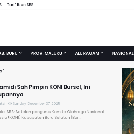
S
Tarif Iklan SBS
AB. BURU
PROV. MALUKU
ALL RAGAM
NASIONAL
a
amidi Sah Pimpin KONI Bursel, Ini
apannya
ksi
Sunday, December 07, 2025
le ,SBS-Setelah pengurus Komite Olahraga Nasional
esia (KONI) Kabupaten Buru Selatan (Bur…