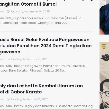
ngkitan Otomotif Bursel
ksi
Saturday, November 01, 2025
le ,SBS_Bupati Kabupaten Buru Selatan (Bursel) La
i, berharap Road Race Championship 202…
slu Bursel Gelar Evaluasi Pengawasan
lu dan Pemilihan 2024 Demi Tingkatkan
gawasan
ksi
Sunday, September 21, 2025
le , SBS_Badan Pengawas Pemilihan Umum (Bawaslu)
ten Buru Selatan (Bursel), Sabtu, 20 Se…
goly dan Lesbatta Kembali Harumkan
el di Cabor Karate
ksi
Sunday, September 21, 2025
e , SBS_Petrik Liligoly dan Ridwan G Lesbatta berhasil lagi