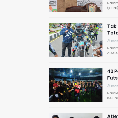
Namro
(KONI
Tak 
Teta
Reda
Namro
disel
40 
Futs
Reda
Namlea
Kelua
Atle