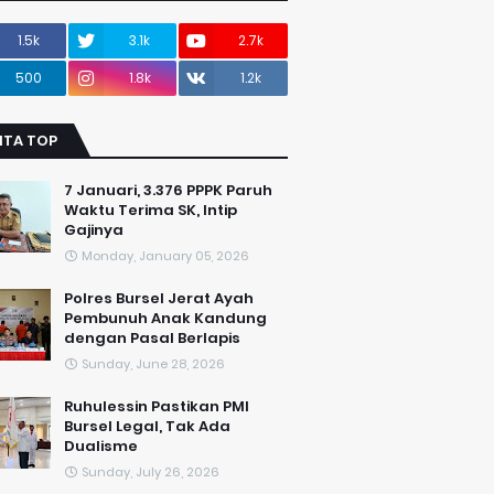
1.5k
3.1k
2.7k
500
1.8k
1.2k
ITA TOP
7 Januari, 3.376 PPPK Paruh
Waktu Terima SK, Intip
Gajinya
Monday, January 05, 2026
Polres Bursel Jerat Ayah
Pembunuh Anak Kandung
dengan Pasal Berlapis
Sunday, June 28, 2026
​Ruhulessin Pastikan PMI
Bursel Legal, Tak Ada
Dualisme
Sunday, July 26, 2026