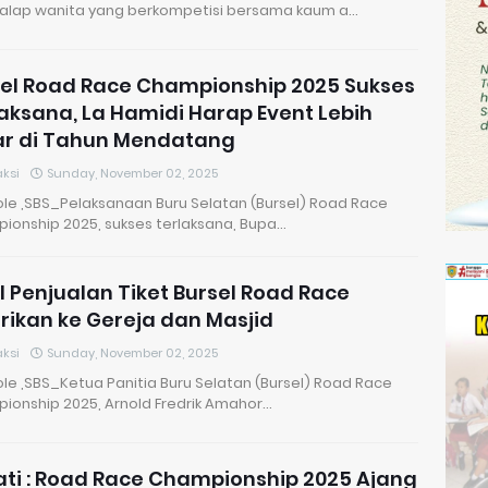
lap wanita yang berkompetisi bersama kaum a…
el Road Race Championship 2025 Sukses
aksana, La Hamidi Harap Event Lebih
ar di Tahun Mendatang
ksi
Sunday, November 02, 2025
le ,SBS_Pelaksanaan Buru Selatan (Bursel) Road Race
ionship 2025, sukses terlaksana, Bupa…
l Penjualan Tiket Bursel Road Race
rikan ke Gereja dan Masjid
ksi
Sunday, November 02, 2025
le ,SBS_Ketua Panitia Buru Selatan (Bursel) Road Race
ionship 2025, Arnold Fredrik Amahor…
ti : Road Race Championship 2025 Ajang