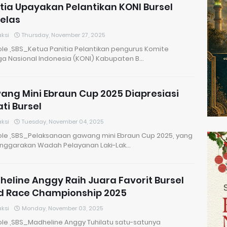
tia Upayakan Pelantikan KONI Bursel
elas
ksi
Thursday, November 27, 2025
le ,SBS_Ketua Panitia Pelantikan pengurus Komite
ga Nasional Indonesia (KONI) Kabupaten B…
ng Mini Ebraun Cup 2025 Diapresiasi
ti Bursel
ksi
Tuesday, November 04, 2025
le ,SBS_Pelaksanaan gawang mini Ebraun Cup 2025, yang
enggarakan Wadah Pelayanan Laki-Lak…
eline Anggy Raih Juara Favorit Bursel
d Race Championship 2025
ksi
Monday, November 03, 2025
le ,SBS_Madheline Anggy Tuhilatu satu-satunya