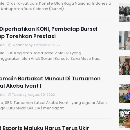
le, Orasirakyat.com Komite Olah Raga Nasional Indonesia
) Kabupaten Buru Selatan (Bursel)…
Diperhatikan KONI, Pembalap Bursel
p Torehkan Prestasi
ksi
Wednesday, October 12, 2022
le, SBS Kegiatan Road Race 2 Maluku yang
enggarakan oleh Anak Seram Bersatu Saka Mese Nus…
Pemain Berbakat Muncul Di Turnamen
al Akeba Ivent I
ksi
Tuesday, August 30, 2022
, SBS Turnamen futsal Akeba Ivent I yang digelar Aliansi
rga Buru Muda (AKEBA) mendapat…
t Esports Maluku Harus Terus Ukir