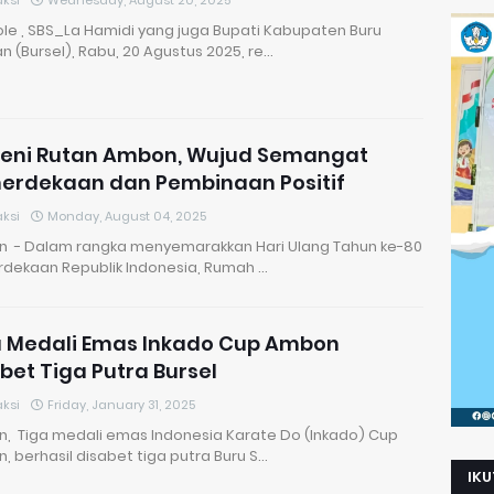
ksi
Wednesday, August 20, 2025
le , SBS_La Hamidi yang juga Bupati Kabupaten Buru
n (Bursel), Rabu, 20 Agustus 2025, re…
seni Rutan Ambon, Wujud Semangat
erdekaan dan Pembinaan Positif
ksi
Monday, August 04, 2025
 - Dalam rangka menyemarakkan Hari Ulang Tahun ke-80
dekaan Republik Indonesia, Rumah …
a Medali Emas Inkado Cup Ambon
bet Tiga Putra Bursel
ksi
Friday, January 31, 2025
, Tiga medali emas Indonesia Karate Do (Inkado) Cup
 berhasil disabet tiga putra Buru S…
IKU