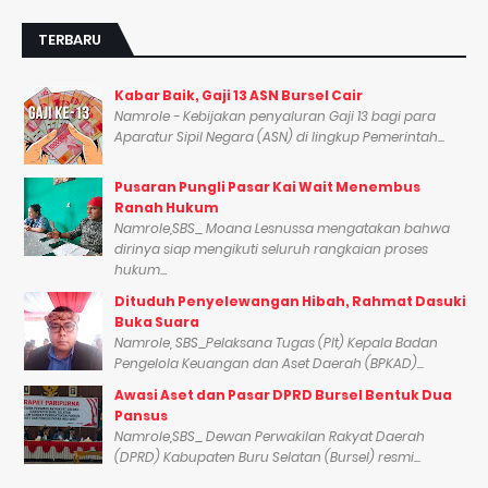
TERBARU
Kabar Baik, Gaji 13 ASN Bursel Cair
Namrole - Kebijakan penyaluran Gaji 13 bagi para
Aparatur Sipil Negara (ASN) di lingkup Pemerintah...
Pusaran Pungli Pasar Kai Wait Menembus
Ranah Hukum
Namrole,SBS_ Moana Lesnussa mengatakan bahwa
dirinya siap mengikuti seluruh rangkaian proses
hukum...
Dituduh Penyelewangan Hibah, Rahmat Dasuki
Buka Suara
Namrole, SBS_Pelaksana Tugas (Plt) Kepala Badan
Pengelola Keuangan dan Aset Daerah (BPKAD)...
Awasi Aset dan Pasar DPRD Bursel Bentuk Dua
Pansus
Namrole,SBS_ Dewan Perwakilan Rakyat Daerah
(DPRD) Kabupaten Buru Selatan (Bursel) resmi...