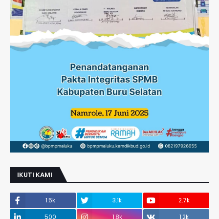
IKUTI KAMI
1.5k
3.1k
2.7k
500
1.8k
1.2k