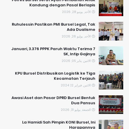
Kandung dengan Pasal Berlapis
الأحد, يونيو 28, 2026
​Ruhulessin Pastikan PMI Bursel Legal, Tak
Ada Dualisme
الأحد, يوليو 26, 2026
7 Januari, 3.376 PPPK Paruh Waktu Terima
SK, Intip Gajinya
الاثنين, يناير 05, 2026
KPU Bursel Distribusikan Logistik ke Tiga
Kecamatan Terjauh
الاثنين, فبراير 12, 2024
Awasi Aset dan Pasar DPRD Bursel Bentuk
Dua Pansus
الجمعة, يوليو 31, 2026
La Hamidi Sah Pimpin KONI Bursel, Ini
Harapannya