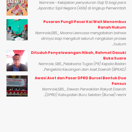
Namrole - Kebijakan penyaluran Gaji 13 bagi para
Aparatur Sipil Negara (ASN) di lingkup Pemerintah...
Pusaran Pungli Pasar Kai Wait Menembus
Ranah Hukum
Namrole,SBS_ Moana Lesnussa mengatakan bahwa
dirinya siap mengikuti seluruh rangkaian proses
hukum...
Dituduh Penyelewangan Hibah, Rahmat Dasuki
Buka Suara
Namrole, SBS_Pelaksana Tugas (Plt) Kepala Badan
Pengelola Keuangan dan Aset Daerah (BPKAD)...
Awasi Aset dan Pasar DPRD Bursel Bentuk Dua
Pansus
Namrole,SBS_ Dewan Perwakilan Rakyat Daerah
(DPRD) Kabupaten Buru Selatan (Bursel) resmi...