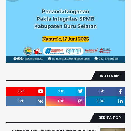
IKUTI KAMI
2.7k
3.1k
1.5k
1.2k
1.8k
500
BERITA TOP
Polres Bursel Jerat Ayah Pembunuh Anak