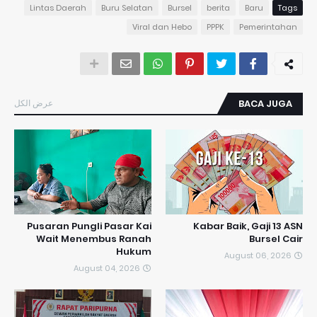
Lintas Daerah
Buru Selatan
Bursel
berita
Baru
Tags
Viral dan Hebo
PPPK
Pemerintahan
عرض الكل
BACA JUGA
Pusaran Pungli Pasar Kai
Kabar Baik, Gaji 13 ASN
Wait Menembus Ranah
Bursel Cair
Hukum
August 06, 2026
August 04, 2026