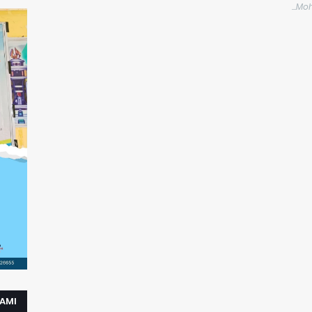
Moh
KAMI