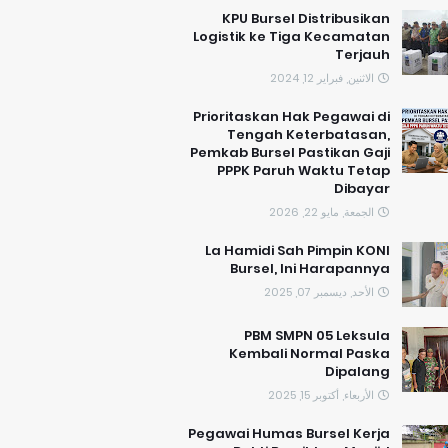
KPU Bursel Distribusikan
Logistik ke Tiga Kecamatan
Terjauh
الاثنين, فبراير 12, 2024
Prioritaskan Hak Pegawai di
Tengah Keterbatasan,
Pemkab Bursel Pastikan Gaji
PPPK Paruh Waktu Tetap
Dibayar
الجمعة, مايو 22, 2026
La Hamidi Sah Pimpin KONI
Bursel, Ini Harapannya
الأحد, ديسمبر 07, 2025
PBM SMPN 05 Leksula
Kembali Normal Paska
Dipalang
الأربعاء, أكتوبر 15, 2025
Pegawai Humas Bursel Kerja