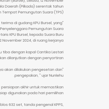
atan (Bursel), Selasa, 12 November
ala Daerah (Pilkada) serentak tahun
an Tempat Pemungutan Suara (TPS).
 terima di gudang KPU Bursel, yang
ok Penyelenggara Pemungutan Suara
kretaris KPU Bursel, kepada Suara Buru
12 November 2024, di ruang kerjanya.
 tiba dengan kapal Cantika Lestari
 akan dilanjutkan dengan penyortiran.
utnya akan dilakukan pengesetan dan
pengepakan, " ujar Nunlehu.
i persiapan akhir untuk memastikan
,siap digunakan pada hari pemilihan.
blos 632 set, tanda pengenal KPPS,