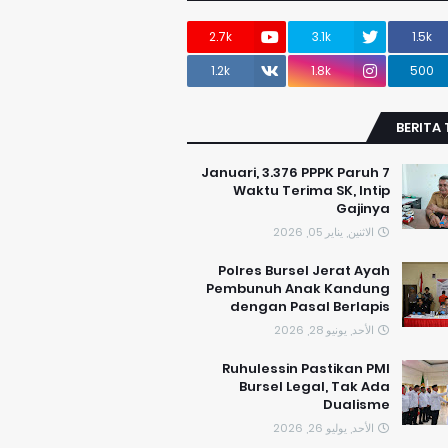
2.7k
3.1k
1.5k
1.2k
1.8k
500
BERITA
7 Januari, 3.376 PPPK Paruh
Waktu Terima SK, Intip
Gajinya
الاثنين, يناير 05, 2026
Polres Bursel Jerat Ayah
Pembunuh Anak Kandung
dengan Pasal Berlapis
الأحد, يونيو 28, 2026
​Ruhulessin Pastikan PMI
Bursel Legal, Tak Ada
Dualisme
الأحد, يوليو 26, 2026