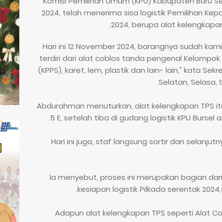
Komisi Pemilihan Umum (KPU) Kabupaten Buru Sel
2024, telah menerima sisa logistik Pemilihan Kep
2024, berupa alat kelengkap
"Hari ini 12 November 2024, barangnya sudah kami
terdiri dari alat coblos tanda pengenal Kelomp
(KPPS), karet, lem, plastik dan lain- lain," kata Se
Selatan, Selasa, 
Abdurahman menuturkan, alat kelengkapan TPS itu
5 E, setelah tiba di gudang logistik KPU Bursel
"Hari ini juga, staf langsung sortir dan selanj
Ia menyebut, proses ini merupakan bagian dar
kesiapan logistik Pilkada serentak 2024
Adapun alat kelengkapan TPS seperti Alat Co