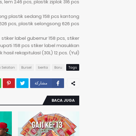
, lem 246 pcs, plastik ziplok 316 pcs.
ong plastik sedang 158 pcs kantong
l 626 pcs, plastik selongsong 626 pcs.
 stiker label gubernur 158 pcs, stiker
bupati 158 pcs stiker label masukkan
 hasil rekapitulasI (30L) 12 pcs. (Yul)
u Selatan
Bursel
berita
Baru
Tags
مشاركة
BACA JUGA