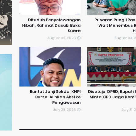
Dituduh Penyelewangan
Pusaran Pungli Pas
Hibah, Rahmat Dasuki Buka
Wait Menembus 
Suara
H
August 02, 2026
August 04, 
​Buntut Janji Sekda, KNPI
Disetujui DPRD, Bupati 
Bursel Alihkan Aksi ke
Minta OPD Jaga Kemi
Pengawasan
July 28, 2026
July 31,