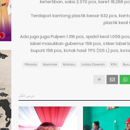
ketertiban, saksi 2.370 pcs, karet 18,268 pcs
Terdapat kantong plastik besar 632 pcs, kant
plastik keci
Ada juga juga Pulpen 1.316 pcs, spidol kecil 1.059 pcs,
label masukkan gubernur 158 pcs, stiker label 
bupati 158 pcs, kotak hasil TPS (125 L) pcs, kotak
Pilkada
Namrole
Maluku
Lintas Daerah
KPU
Bur
عرض الكل