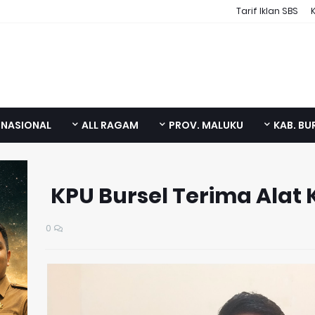
Tarif Iklan SBS
NASIONAL
ALL RAGAM
PROV. MALUKU
KAB. BU
KPU Bursel Terima Alat
0