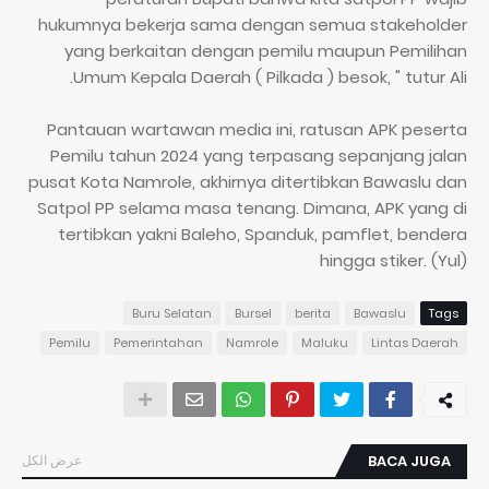
hukumnya bekerja sama dengan semua stakeholder
yang berkaitan dengan pemilu maupun Pemilihan
Umum Kepala Daerah ( Pilkada ) besok, " tutur Ali.
Pantauan wartawan media ini, ratusan APK peserta
Pemilu tahun 2024 yang terpasang sepanjang jalan
pusat Kota Namrole, akhirnya ditertibkan Bawaslu dan
Satpol PP selama masa tenang. Dimana, APK yang di
tertibkan yakni Baleho, Spanduk, pamflet, bendera
hingga stiker. (Yul)
Buru Selatan
Bursel
berita
Bawaslu
Tags
Pemilu
Pemerintahan
Namrole
Maluku
Lintas Daerah
عرض الكل
BACA JUGA