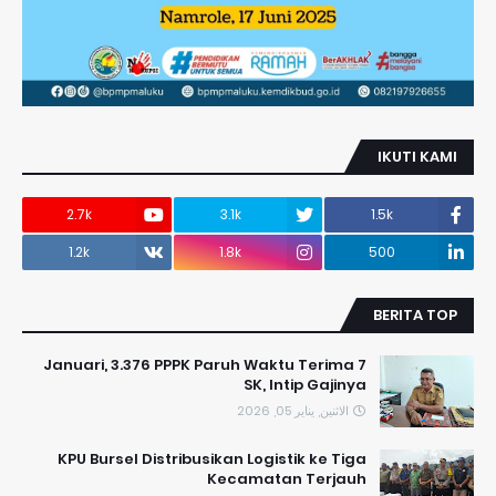
IKUTI KAMI
2.7k
3.1k
1.5k
1.2k
1.8k
500
BERITA TOP
7 Januari, 3.376 PPPK Paruh Waktu Terima
SK, Intip Gajinya
الاثنين, يناير 05, 2026
KPU Bursel Distribusikan Logistik ke Tiga
Kecamatan Terjauh