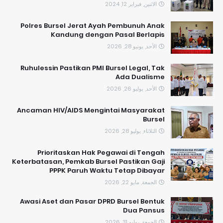
الاثنين, فبراير 12, 2024
Polres Bursel Jerat Ayah Pembunuh Anak
Kandung dengan Pasal Berlapis
الأحد, يونيو 28, 2026
​Ruhulessin Pastikan PMI Bursel Legal, Tak
Ada Dualisme
الأحد, يوليو 26, 2026
Ancaman HIV/AIDS Mengintai Masyarakat
Bursel
الثلاثاء, يوليو 28, 2026
Prioritaskan Hak Pegawai di Tengah
Keterbatasan, Pemkab Bursel Pastikan Gaji
PPPK Paruh Waktu Tetap Dibayar
الجمعة, مايو 22, 2026
Awasi Aset dan Pasar DPRD Bursel Bentuk
Dua Pansus
الجمعة, يوليو 31, 2026