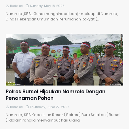
Redaksi
Sunday, May 18, 2025
Namrole ,SBS_Guna menghindari banjir meluap di Namrole,
Dinas Pekerjaan Umum dan Perumahan Rakyat (…
Polres Bursel Hijaukan Namrole Dengan
Penanaman Pohon
Redaksi
Thursday, June 27, 2024
Namrole, SBS Kepolisian Resor ( Polres ) Buru Selatan ( Bursel
), dalam rangka menyambut hari ulang…