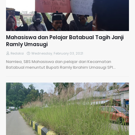
Mahasiswa dan Pelajar Batabual Tagih Janji
Ramly Umasugi
Redaksi
Wednesday, February 03, 2021
Namlea, SBS Mahasiswa dan pelajar dari Kecamatan
Batabual menuntut Bupati Ramly Ibrahim Umasugi SPI…