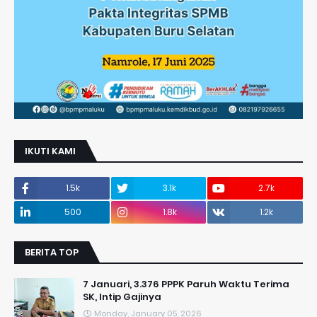
IKUTI KAMI
1.5k
3.1k
2.7k
500
1.8k
1.2k
BERITA TOP
7 Januari, 3.376 PPPK Paruh Waktu Terima
SK, Intip Gajinya
Monday, January 05, 2026