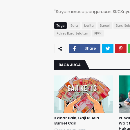
"Saya merasa pengurusan SKCKnya lam
Tags
Baru
berita
Bursel
Buru Sel
Polres Buru Selatan
PPPK
Share
BACA JUGA
Kabar Baik, Gaji 13 ASN
Pusar
Bursel Cair
Wait
Huk