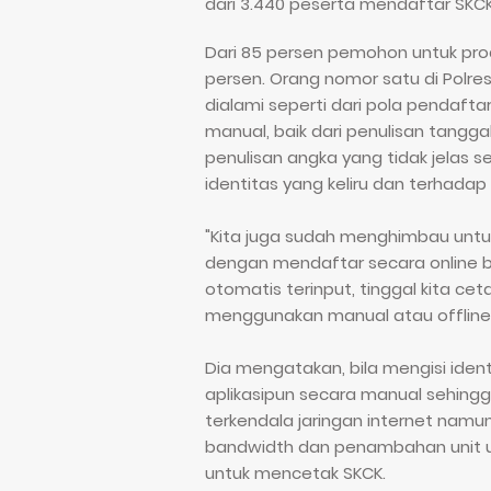
dari 3.440 peserta mendaftar SKCK,
Dari 85 persen pemohon untuk produ
persen. Orang nomor satu di Polr
dialami seperti dari pola pendafta
manual, baik dari penulisan tangga
penulisan angka yang tidak jelas s
identitas yang keliru dan terhadap 
"Kita juga sudah menghimbau unt
dengan mendaftar secara online b
otomatis terinput, tinggal kita ce
menggunakan manual atau offline, 
Dia mengatakan, bila mengisi iden
aplikasipun secara manual sehingga 
terkendala jaringan internet nam
bandwidth dan penambahan unit u
untuk mencetak SKCK.