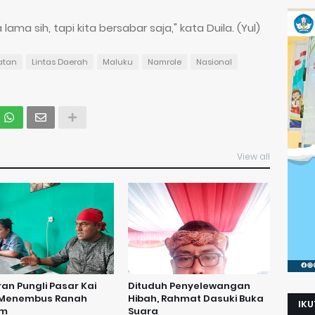
a sih, tapi kita bersabar saja," kata Duila. (Yul)
atan
Lintas Daerah
Maluku
Namrole
Nasional
View all
an Pungli Pasar Kai
Dituduh Penyelewangan
 Menembus Ranah
Hibah, Rahmat Dasuki Buka
IKU
um
Suara