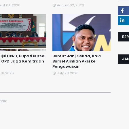
ust 04, 2026
August 02, 2026
BER
ujui DPRD, Bupati Bursel
​Buntut Janji Sekda, KNPI
JA
a OPD Jaga Kemitraan
Bursel Alihkan Aksi ke
Pengawasan
 31, 2026
July 28, 2026
ik...