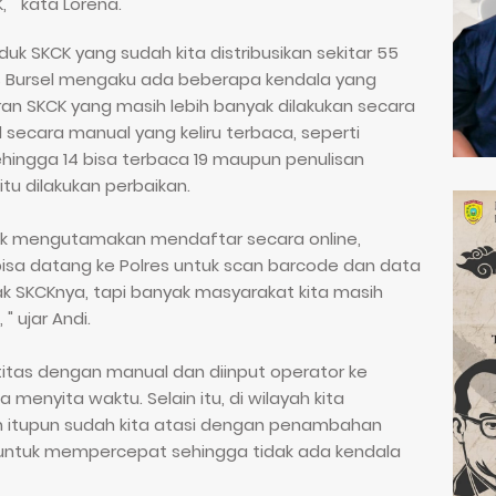
 " kata Lorena.
k SKCK yang sudah kita distribusikan sekitar 55
es Bursel mengaku ada beberapa kendala yang
ran SKCK yang masih lebih banyak dilakukan secara
l secara manual yang keliru terbaca, seperti
ehingga 14 bisa terbaca 19 maupun penulisan
itu dilakukan perbaikan.
uk mengutamakan mendaftar secara online,
isa datang ke Polres untuk scan barcode dan data
tak SKCKnya, tapi banyak masyarakat kita masih
" ujar Andi.
titas dengan manual dan diinput operator ke
menyita waktu. Selain itu, di wilayah kita
un itupun sudah kita atasi dengan penambahan
ntuk mempercepat sehingga tidak ada kendala