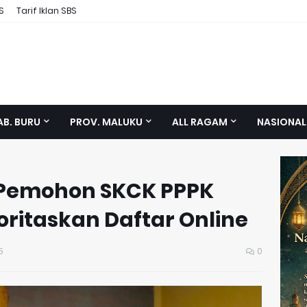
S
Tarif Iklan SBS
AB. BURU
PROV. MALUKU
ALL RAGAM
NASIONAL
 Pemohon SKCK PPPK
oritaskan Daftar Online
5
0