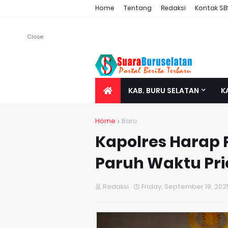
Home
Tentang
Redaksi
Kontak SB
Close
KAB. BURU SELATAN
K
Home
Baru
Kapolres Harap
Paruh Waktu Pri
Redaksi
Friday, September 19, 202