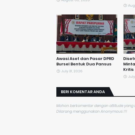
August 06, 2026
Aug
Awasi Aset dan Pasar DPRD
Diset
Bursel Bentuk Dua Pansus
Mint
Kritis
July 31, 2026
July
BERI KOMENTAR ANDA
Mohon berkomentar dengan attitude yang ba
Dilarang menggunakan Anonymous !!!