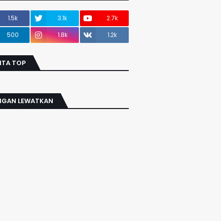
1.5k
3.1k
2.7k
500
1.8k
1.2k
ITA TOP
NGAN LEWATKAN