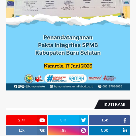
IKUTI KAMI
2.7k
3.1k
1.5k
1.2k
1.8k
500