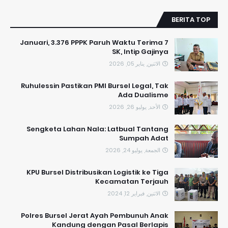
BERITA TOP
7 Januari, 3.376 PPPK Paruh Waktu Terima
SK, Intip Gajinya
الاثنين, يناير 05, 2026
​Ruhulessin Pastikan PMI Bursel Legal, Tak
Ada Dualisme
الأحد, يوليو 26, 2026
Sengketa Lahan Nala: Latbual Tantang
Sumpah Adat
الجمعة, يوليو 24, 2026
KPU Bursel Distribusikan Logistik ke Tiga
Kecamatan Terjauh
الاثنين, فبراير 12, 2024
Polres Bursel Jerat Ayah Pembunuh Anak
Kandung dengan Pasal Berlapis