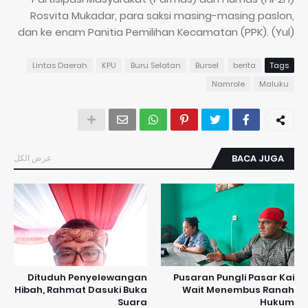
Rosvita Mukadar, para saksi masing-masing paslon,
dan ke enam Panitia Pemilihan Kecamatan (PPK). (Yul)
Lintas Daerah
KPU
Buru Selatan
Bursel
berita
Tags
Namrole
Maluku
عرض الكل
BACA JUGA
Dituduh Penyelewangan
Pusaran Pungli Pasar Kai
Hibah, Rahmat Dasuki Buka
Wait Menembus Ranah
Suara
Hukum