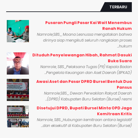
TERBARU
Pusaran Pungli Pasar Kai Wait Menembus
Ranah Hukum
Namrole,SBS_ Moana Lesnussa mengatakan bahwa
dirinya siap mengikuti seluruh rangkaian proses
hukum...
Dituduh Penyelewangan Hibah, Rahmat Dasuki
Buka Suara
Namrole, SBS_Pelaksana Tugas (Plt) Kepala Badan
Pengelola Keuangan dan Aset Daerah (BPKAD)...
Awasi Aset dan Pasar DPRD Bursel Bentuk Dua
Pansus
Namrole,SBS_ Dewan Perwakilan Rakyat Daerah
(DPRD) Kabupaten Buru Selatan (Bursel) resmi...
Disetujui DPRD, Bupati Bursel Minta OPD Jaga
Kemitraan Kritis
Namrole, SBS_Hubungan kemitraan antara legislatif
dan eksekutif di Kabupaten Buru Selatan (Bursel)...