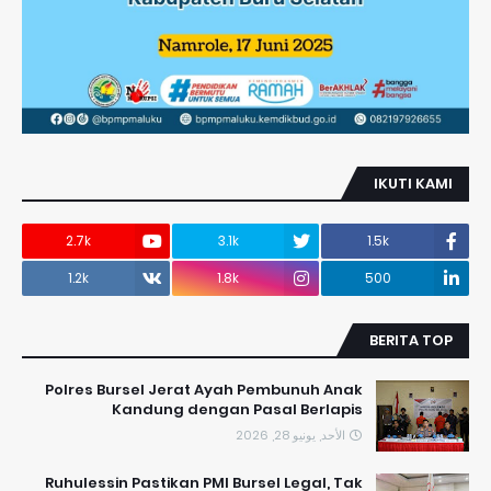
IKUTI KAMI
2.7k
3.1k
1.5k
1.2k
1.8k
500
BERITA TOP
Polres Bursel Jerat Ayah Pembunuh Anak
Kandung dengan Pasal Berlapis
الأحد, يونيو 28, 2026
​Ruhulessin Pastikan PMI Bursel Legal, Tak