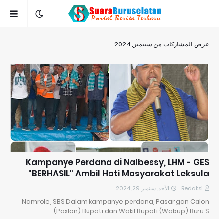
عرض المشاركات من سبتمبر, 2024
Kampanye Perdana di Nalbessy, LHM - GES
"BERHASIL" Ambil Hati Masyarakat Leksula
الأحد, سبتمبر 29, 2024
Redaksi
Namrole, SBS Dalam kampanye perdana, Pasangan Calon
(Paslon) Bupati dan Wakil Bupati (Wabup) Buru S…