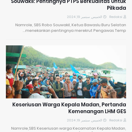
Souwakil: Pentingnya PTPS Berkualitas Untuk
Pilkada
الخميس, سبتمبر 19, 2024
Redaksi
Namrole, SBS Robo Souwakil, Ketua Bawaslu Buru Selatan
menekankan pentingnya merekrut Pengawas Temp…
Keseriusan Warga Kepala Madan, Pertanda
Kemenangan LHM GES
الخميس, سبتمبر 19, 2024
Redaksi
Namrole,SBS Keseriusan warga Kecamatan Kepala Madan,