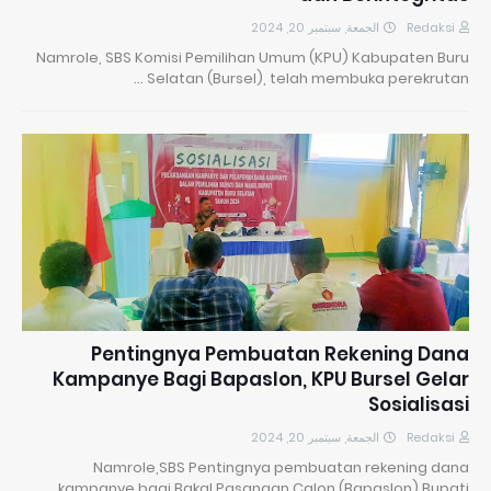
الجمعة, سبتمبر 20, 2024
Redaksi
Namrole, SBS Komisi Pemilihan Umum (KPU) Kabupaten Buru
Selatan (Bursel), telah membuka perekrutan …
Pentingnya Pembuatan Rekening Dana
Kampanye Bagi Bapaslon, KPU Bursel Gelar
Sosialisasi
الجمعة, سبتمبر 20, 2024
Redaksi
Namrole,SBS Pentingnya pembuatan rekening dana
kampanye bagi Bakal Pasangan Calon (Bapaslon) Bupati…