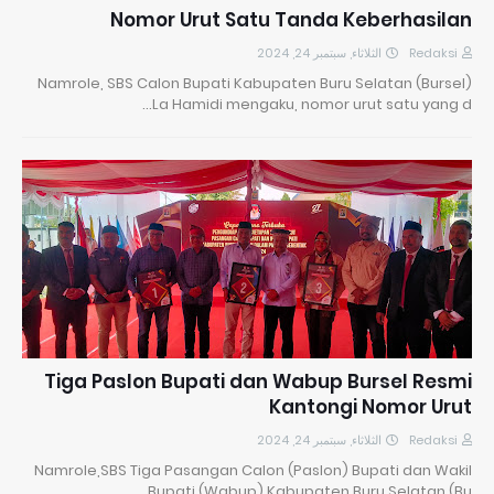
Nomor Urut Satu Tanda Keberhasilan
الثلاثاء, سبتمبر 24, 2024
Redaksi
Namrole, SBS Calon Bupati Kabupaten Buru Selatan (Bursel)
La Hamidi mengaku, nomor urut satu yang d…
Tiga Paslon Bupati dan Wabup Bursel Resmi
Kantongi Nomor Urut
الثلاثاء, سبتمبر 24, 2024
Redaksi
Namrole,SBS Tiga Pasangan Calon (Paslon) Bupati dan Wakil
Bupati (Wabup) Kabupaten Buru Selatan (Bu…