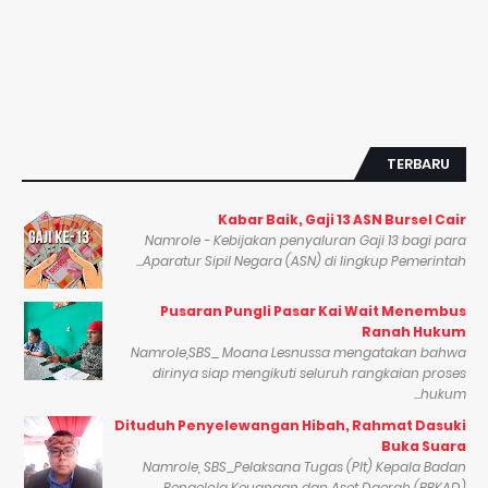
TERBARU
Kabar Baik, Gaji 13 ASN Bursel Cair
Namrole - Kebijakan penyaluran Gaji 13 bagi para
Aparatur Sipil Negara (ASN) di lingkup Pemerintah...
Pusaran Pungli Pasar Kai Wait Menembus
Ranah Hukum
Namrole,SBS_ Moana Lesnussa mengatakan bahwa
dirinya siap mengikuti seluruh rangkaian proses
hukum...
Dituduh Penyelewangan Hibah, Rahmat Dasuki
Buka Suara
Namrole, SBS_Pelaksana Tugas (Plt) Kepala Badan
Pengelola Keuangan dan Aset Daerah (BPKAD)...