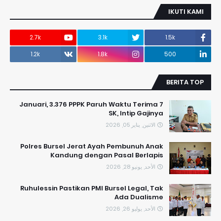
IKUTI KAMI
2.7k
3.1k
1.5k
1.2k
1.8k
500
BERITA TOP
7 Januari, 3.376 PPPK Paruh Waktu Terima
SK, Intip Gajinya
الاثنين, يناير 05, 2026
Polres Bursel Jerat Ayah Pembunuh Anak
Kandung dengan Pasal Berlapis
الأحد, يونيو 28, 2026
​Ruhulessin Pastikan PMI Bursel Legal, Tak
Ada Dualisme
الأحد, يوليو 26, 2026