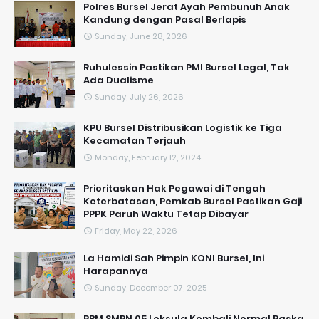
Polres Bursel Jerat Ayah Pembunuh Anak
Kandung dengan Pasal Berlapis
Sunday, June 28, 2026
​Ruhulessin Pastikan PMI Bursel Legal, Tak
Ada Dualisme
Sunday, July 26, 2026
KPU Bursel Distribusikan Logistik ke Tiga
Kecamatan Terjauh
Monday, February 12, 2024
Prioritaskan Hak Pegawai di Tengah
Keterbatasan, Pemkab Bursel Pastikan Gaji
PPPK Paruh Waktu Tetap Dibayar
Friday, May 22, 2026
La Hamidi Sah Pimpin KONI Bursel, Ini
Harapannya
Sunday, December 07, 2025
PBM SMPN 05 Leksula Kembali Normal Paska