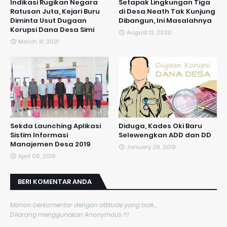
Indikasi Rugikan Negara
Setapak Lingkungan Tiga
Ratusan Juta, Kejari Buru
di Desa Neath Tak Kunjung
Diminta Usut Dugaan
Dibangun, Ini Masalahnya
Korupsi Dana Desa Simi
August 12, 2020
March 31, 2021
Sekda Launching Aplikasi
Diduga, Kades Oki Baru
Sistim Informasi
Selewengkan ADD dan DD
Manajemen Desa 2019
January 29, 2019
April 06, 2019
BERI KOMENTAR ANDA
Mohon berkomentar dengan attitude yang baik...
Dilarang menggunakan Anonymous !!!