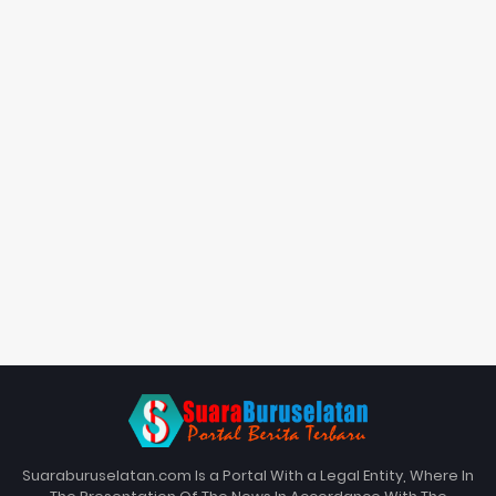
Suaraburuselatan.com Is a Portal With a Legal Entity, Where In