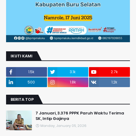
IKUTI KAMI
1.5k
3.1k
2.7k
500
1.8k
1.2k
BERITA TOP
7 Januari, 3.376 PPPK Paruh Waktu Terima
SK, Intip Gajinya
Monday, January 05, 2026