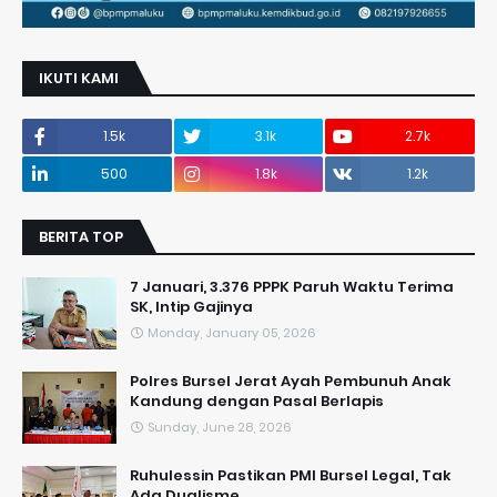
IKUTI KAMI
1.5k
3.1k
2.7k
500
1.8k
1.2k
BERITA TOP
7 Januari, 3.376 PPPK Paruh Waktu Terima
SK, Intip Gajinya
Monday, January 05, 2026
Polres Bursel Jerat Ayah Pembunuh Anak
Kandung dengan Pasal Berlapis
Sunday, June 28, 2026
​Ruhulessin Pastikan PMI Bursel Legal, Tak
Ada Dualisme