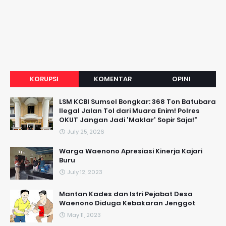
KORUPSI
KOMENTAR
OPINI
LSM KCBI Sumsel Bongkar: 368 Ton Batubara
Ilegal Jalan Tol dari Muara Enim! Polres
OKUT Jangan Jadi 'Maklar' Sopir Saja!"
July 25, 2026
Warga Waenono Apresiasi Kinerja Kajari
Buru
July 12, 2023
Mantan Kades dan Istri Pejabat Desa
Waenono Diduga Kebakaran Jenggot
May 11, 2023