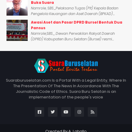
Buka Suara
Namrole, SBS_Pelaksana Tugas (Plt) Kepala Badan
Pengelola Keuangan dan Aset Daerah (BPKAD)...
Awasi Aset dan Pasar DPRD Bursel Bentuk Dua
Pansus
Namrole,SBS_ Dewan Perwakilan Rakyat Daerah
(DPRD) Kabupaten Buru Selatan (Bursel) resmi...
Suaraburuselatan.com Is a Portal With a Legal Entity, Where In
The Presentation Of The News In Accordance With The
Journalistic Code of Ethics. Suara Buru Selatan is an
implementation of the people's voice
Created By A. Lahallo