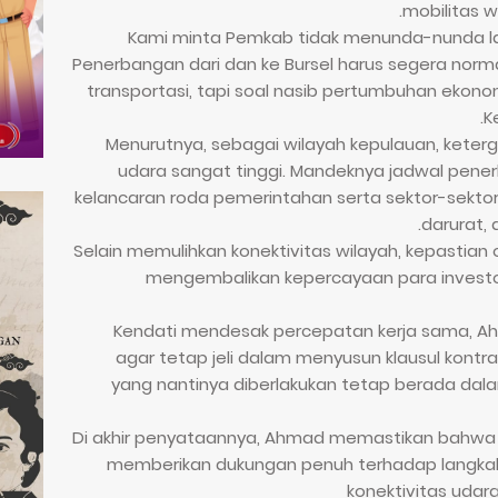
mobilitas w
​"Kami minta Pemkab tidak menunda-nunda la
Penerbangan dari dan ke Bursel harus segera norma
transportasi, tapi soal nasib pertumbuhan ekonom
K
​Menurutnya, sebagai wilayah kepulauan, keter
udara sangat tinggi. Mandeknya jadwal pen
kelancaran roda pemerintahan serta sektor-sektor
darurat, 
​Selain memulihkan konektivitas wilayah, kepastian 
mengembalikan kepercayaan para inves
​Kendati mendesak percepatan kerja sama, 
agar tetap jeli dalam menyusun klausul kontrak
yang nantinya diberlakukan tetap berada dala
​Di akhir penyataannya, Ahmad memastikan bahwa p
memberikan dukungan penuh terhadap langkah 
konektivitas udara