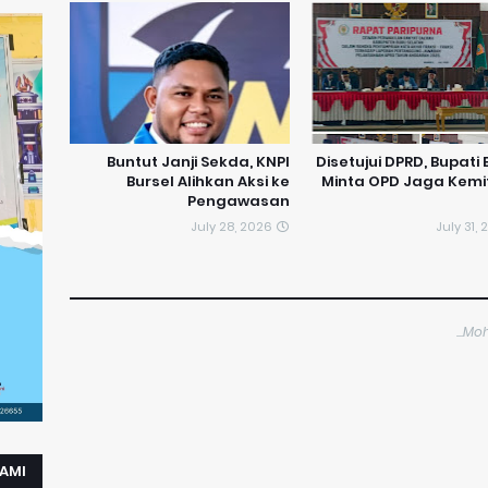
​Buntut Janji Sekda, KNPI
Disetujui DPRD, Bupati 
Bursel Alihkan Aksi ke
Minta OPD Jaga Kemi
Pengawasan
July 28, 2026
July 31,
Moh
KAMI