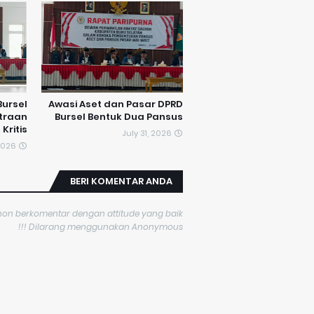
Bursel
Awasi Aset dan Pasar DPRD
traan
Bursel Bentuk Dua Pansus
Kritis
July 31, 2026
 2026
BERI KOMENTAR ANDA
on berkomentar dengan attitude yang baik...
Dilarang menggunakan Anonymous !!!