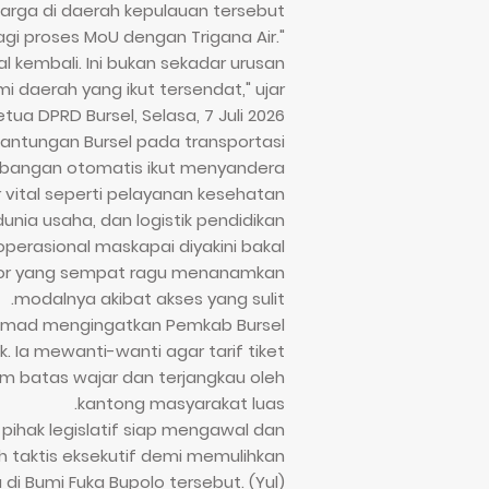
arga di daerah kepulauan tersebut.
gi proses MoU dengan Trigana Air.
l kembali. Ini bukan sekadar urusan
i daerah yang ikut tersendat," ujar
etua DPRD Bursel, Selasa, 7 Juli 2026.
gantungan Bursel pada transportasi
erbangan otomatis ikut menyandera
 vital seperti pelayanan kesehatan
dunia usaha, dan logistik pendidikan.
operasional maskapai diyakini bakal
tor yang sempat ragu menanamkan
modalnya akibat akses yang sulit.
Ahmad mengingatkan Pemkab Bursel
. Ia mewanti-wanti agar tarif tiket
m batas wajar dan terjangkau oleh
kantong masyarakat luas.
ihak legislatif siap mengawal dan
taktis eksekutif demi memulihkan
 di Bumi Fuka Bupolo tersebut. (Yul)