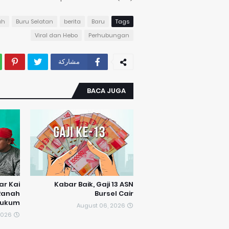
ah
Buru Selatan
berita
Baru
Tags
Viral dan Hebo
Perhubungan
مشاركة
BACA JUGA
ar Kai
Kabar Baik, Gaji 13 ASN
Ranah
Bursel Cair
ukum
August 06, 2026
2026