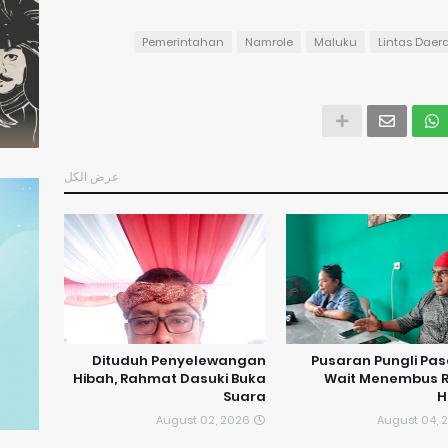
Pemerintahan
Namrole
Maluku
Lintas Daer
عرض الكل
Dituduh Penyelewangan
Pusaran Pungli Pas
Hibah, Rahmat Dasuki Buka
Wait Menembus 
Suara
H
August 02, 2026
August 04, 