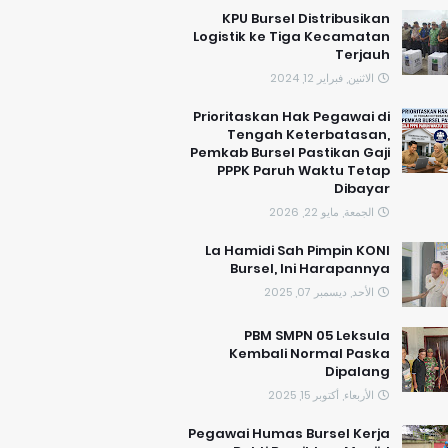
KPU Bursel Distribusikan
Logistik ke Tiga Kecamatan
Terjauh
الاثنين, فبراير 12, 2024
Prioritaskan Hak Pegawai di
Tengah Keterbatasan,
Pemkab Bursel Pastikan Gaji
PPPK Paruh Waktu Tetap
Dibayar
الجمعة, مايو 22, 2026
La Hamidi Sah Pimpin KONI
Bursel, Ini Harapannya
الأحد, ديسمبر 07, 2025
PBM SMPN 05 Leksula
Kembali Normal Paska
Dipalang
الأربعاء, أكتوبر 15, 2025
Pegawai Humas Bursel Kerja