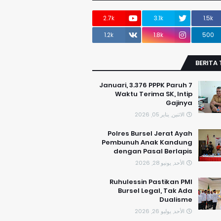
2.7k
3.1k
1.5k
1.2k
1.8k
500
BERITA
7 Januari, 3.376 PPPK Paruh
Waktu Terima SK, Intip
Gajinya
الاثنين, يناير 05, 2026
Polres Bursel Jerat Ayah
Pembunuh Anak Kandung
dengan Pasal Berlapis
الأحد, يونيو 28, 2026
​Ruhulessin Pastikan PMI
Bursel Legal, Tak Ada
Dualisme
الأحد, يوليو 26, 2026