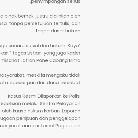
penyimpangan serius.
pihak berhak, justru dialihkan oleh
asa, tanpa persetujuan tertulis, dan
tanpa dasar hukum.
 juga secara sosial dan hukum. Saya
kan,” tegas Listiani yang juga kader
misariat Lafran Pane Cabang Bima.
n masyarakat, meski ia mengaku tidak
ti sepeser pun dari dana tersebut.
Kasus Resmi Dilaporkan ke Polisi
k kepolisian melalui Sentra Pelayanan
a oleh kuasa hukum korban. Laporan
 dugaan penipuan dan penggelapan
menyeret nama internal Pegadaian.