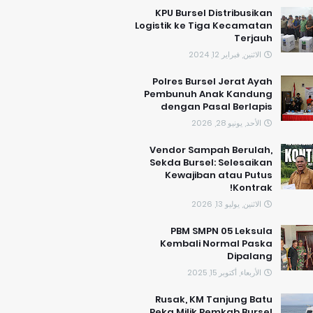
KPU Bursel Distribusikan
Logistik ke Tiga Kecamatan
Terjauh
الاثنين, فبراير 12, 2024
Polres Bursel Jerat Ayah
Pembunuh Anak Kandung
dengan Pasal Berlapis
الأحد, يونيو 28, 2026
Vendor Sampah Berulah,
Sekda Bursel: Selesaikan
Kewajiban atau Putus
Kontrak!
الاثنين, يوليو 13, 2026
PBM SMPN 05 Leksula
Kembali Normal Paska
Dipalang
الأربعاء, أكتوبر 15, 2025
Rusak, KM Tanjung Batu
Peka Milik Pemkab Bursel