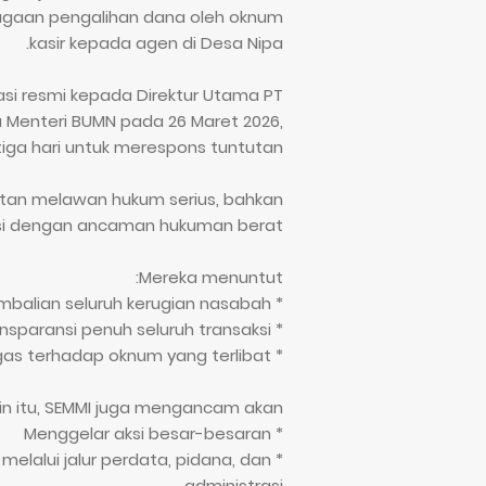
dugaan pengalihan dana oleh oknum
kasir kepada agen di Desa Nipa.
asi resmi kepada Direktur Utama PT
a Menteri BUMN pada 26 Maret 2026,
ga hari untuk merespons tuntutan.
uatan melawan hukum serius, bahkan
si dengan ancaman hukuman berat.
Mereka menuntut:
* Pengembalian seluruh kerugian nasabah
* Transparansi penuh seluruh transaksi
* Sanksi tegas terhadap oknum yang terlibat
in itu, SEMMI juga mengancam akan:
* Menggelar aksi besar-besaran
elalui jalur perdata, pidana, dan
administrasi