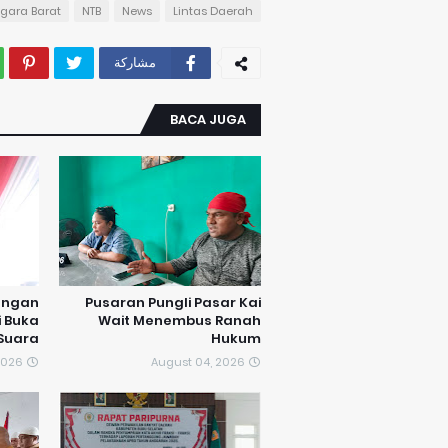
gara Barat
NTB
News
Lintas Daerah
مشاركة
BACA JUGA
angan
Pusaran Pungli Pasar Kai
i Buka
Wait Menembus Ranah
Suara
Hukum
2026
August 04, 2026