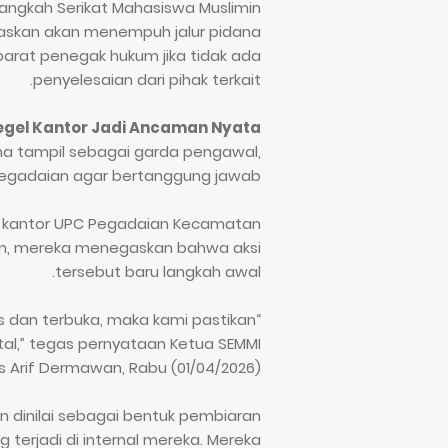
 langkah Serikat Mahasiswa Muslimin
askan akan menempuh jalur pidana
arat penegak hukum jika tidak ada
penyelesaian dari pihak terkait.
egel Kantor Jadi Ancaman Nyata
ima tampil sebagai garda pengawal,
egadaian agar bertanggung jawab.
n kantor UPC Pegadaian Kecamatan
un, mereka menegaskan bahwa aksi
tersebut baru langkah awal.
ius dan terbuka, maka kami pastikan
al,” tegas pernyataan Ketua SEMMI
s Arif Dermawan, Rabu (01/04/2026).
n dinilai sebagai bentuk pembiaran
erjadi di internal mereka. Mereka