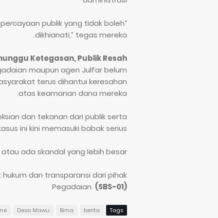
kepercayaan publik yang tidak boleh
dikhianati,” tegas mereka.
unggu Ketegasan, Publik Resah
 Pegadaian maupun agen Julfar belum
masyarakat terus dihantui keresahan
atas keamanan dana mereka.
sian dan tekanan dari publik serta
sus ini kini memasuki babak serius.
 atau ada skandal yang lebih besar?
 hukum dan transparansi dari pihak
Pegadaian.
(SBS-01)
ine
Desa Mawu
Bima
berita
Tags