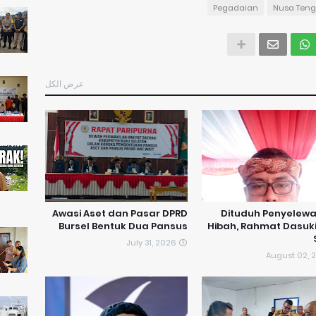
Pegadaian
Nusa Teng
عرض الكل
Awasi Aset dan Pasar DPRD
Dituduh Penyelew
Bursel Bentuk Dua Pansus
Hibah, Rahmat Dasuk
July 31, 2026
August 02, 