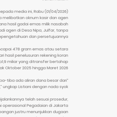
kepada media ini, Rabu (01/04/2026)
 melibatkan oknum kasir dan agen
na hasil gadai emas milik nasabah
badi agen di Desa Nipa, Julfar, tanpa
epengetahuan dan persetujuannya.
mencapai 478 gram emas atau setara
ari hasil penelusuran rekening koran
,9 miliar yang ditransfer bertahap
jak Oktober 2025 hingga Maret 2026.
iba-tiba ada aliran dana besar dari
,” ungkap Listiani dengan nada syok.
ijalankannya telah sesuai prosedur,
mi operasional Pegadaian di Jakarta
apangan justru menunjukkan dugaan