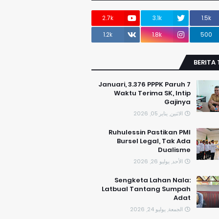
2.7k
3.1k
1.5k
1.2k
1.8k
500
BERITA
7 Januari, 3.376 PPPK Paruh
Waktu Terima SK, Intip
Gajinya
الاثنين, يناير 05, 2026
​Ruhulessin Pastikan PMI
Bursel Legal, Tak Ada
Dualisme
الأحد, يوليو 26, 2026
Sengketa Lahan Nala:
Latbual Tantang Sumpah
Adat
الجمعة, يوليو 24, 2026