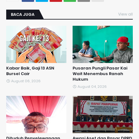
BACA JUGA
View all
Kabar Baik, Gaji 13 ASN
Pusaran Pungli Pasar Kai
Bursel Cair
Wait Menembus Ranah
Hukum
August 06, 2026
August 04, 2026
Dituduh Penyelewangan
Awasi Aset dan Pasar DPRD