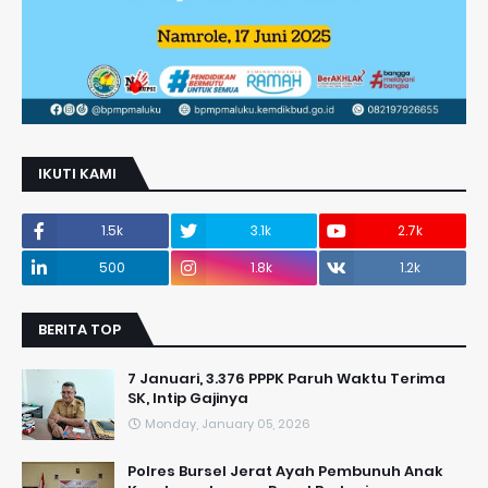
IKUTI KAMI
1.5k
3.1k
2.7k
500
1.8k
1.2k
BERITA TOP
7 Januari, 3.376 PPPK Paruh Waktu Terima
SK, Intip Gajinya
Monday, January 05, 2026
Polres Bursel Jerat Ayah Pembunuh Anak