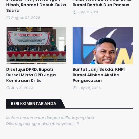
Hibah, Rahmat Dasuki Buka
Bursel Bentuk Dua Pansus
Suara
July 31, 2026
August 02, 2026
Disetujui DPRD, Bupati
​Buntut Janji Sekda, KNPI
Bursel Minta OPD Jaga
Bursel Alihkan Aksi ke
Kemitraan Kritis
Pengawasan
July 31, 2026
July 28, 2026
BERI KOMENTAR ANDA
Mohon berkomentar dengan attitude yang baik...
Dilarang menggunakan Anonymous !!!