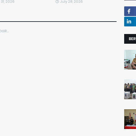
 31, 2026
July 28, 2026
ik...
BER