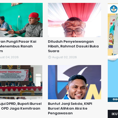
an Pungli Pasar Kai
Dituduh Penyelewangan
 Menembus Ranah
Hibah, Rahmat Dasuki Buka
um
Suara
ust 04, 2026
August 02, 2026
ujui DPRD, Bupati Bursel
​Buntut Janji Sekda, KNPI
a OPD Jaga Kemitraan
Bursel Alihkan Aksi ke
Pengawasan
IKU