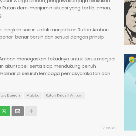
nyasar warga binaan, pengawasan juga dilakukan
m Rutan demi menjamin situasi yang tertib, aman,
g.
api langkah serius untuk menjadikan Rutan Ambon
nar-benar bersih dan sesuai dengan prinsip
IIA Ambon menegaskan tekadnya untuk terus menjadi
 dan akuntabel, serta siap mendukung penuh
Halinar di seluruh lembaga pemasyarakatan dan
ntas Daerah
Maluku
Rutan Kelas II Ambon
View all