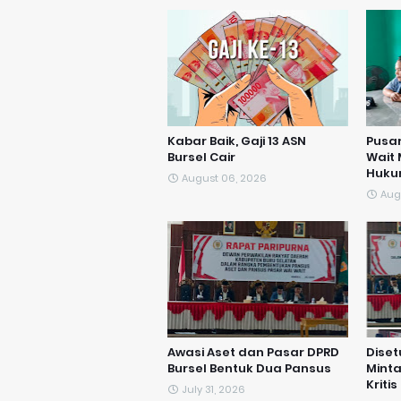
Kabar Baik, Gaji 13 ASN
Pusar
Bursel Cair
Wait
Huk
August 06, 2026
Aug
Awasi Aset dan Pasar DPRD
Diset
Bursel Bentuk Dua Pansus
Mint
Kritis
July 31, 2026