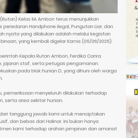
Rutan) Kelas IIA Ambon terus menunjukkan
eredaran Handphone ilegal, Pungutan Liar, dan
kah nyata yang dilakukan adalah melalui kegiatan
inaan, yang kembali digelar Kamis (05/06/2025).
perintah Kepala Rutan Ambon, Ferdika Canra
 jajaran staf, serta petugas pengamanan.
okuskan pada blok hunian D, yang dihuni oleh warga
m.
, pemeriksaan menyeluruh dilakukan terhadap
, serta area sekitar hunian.
 dari tanggung jawab kami untuk menciptakan
if, dan bebas dari Halinar. Ini bukan hanya
omitmen kami terhadap arahan pimpinan dan amanat