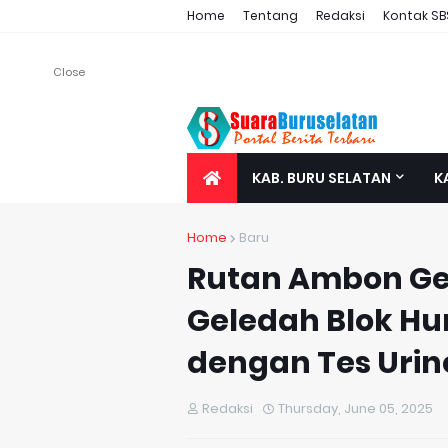
Home
Tentang
Redaksi
Kontak SB
Close
KAB. BURU SELATAN
K
Home
Baru
Rutan Ambon Gen
Geledah Blok Hu
dengan Tes Urin
Redaksi
Thursday, June 05, 2025