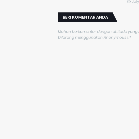
July
BERI KOMENTAR ANDA
Mohon berkomentar dengan attitude yang ba
Dilarang menggunakan Anonymous !!!