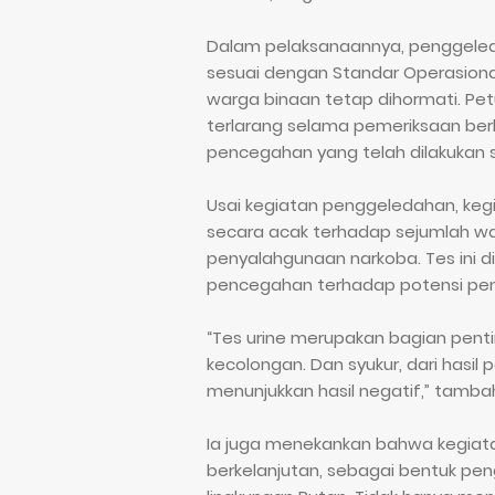
Dalam pelaksanaannya, penggele
sesuai dengan Standar Operasiona
warga binaan tetap dihormati. P
terlarang selama pemeriksaan berl
pencegahan yang telah dilakukan s
Usai kegiatan penggeledahan, kegi
secara acak terhadap sejumlah war
penyalahgunaan narkoba. Tes ini d
pencegahan terhadap potensi peny
“Tes urine merupakan bagian pentin
kecolongan. Dan syukur, dari hasil
menunjukkan hasil negatif,” tambah
Ia juga menekankan bahwa kegiatan
berkelanjutan, sebagai bentuk pe