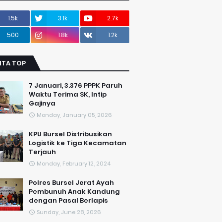
1.5k
3.1k
2.7k
500
1.8k
1.2k
ITA TOP
7 Januari, 3.376 PPPK Paruh
Waktu Terima SK, Intip
Gajinya
Monday, January 05, 2026
KPU Bursel Distribusikan
Logistik ke Tiga Kecamatan
Terjauh
Monday, February 12, 2024
Polres Bursel Jerat Ayah
Pembunuh Anak Kandung
dengan Pasal Berlapis
Sunday, June 28, 2026