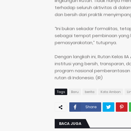
lingkungan Rutan. Tidak hanya me
terhadap seluruh aktivitas di dala
dan bersih dari praktik menyimpan
“Ini bukan sekadar formalitas, tet
sebagai tempat pembinaan yang be
pemasyarakatan,” tutupnya.
Dengan langkah ini, Rutan Kelas 
institusi yang bersih, transparan,
program nasional pemberantasan 
rutan di Indonesia. (IR)
Tags
Baru
berita
Kota Ambon
Li
Share
BACA JUGA