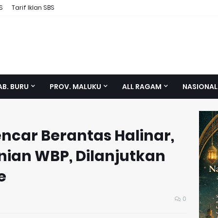
S
Tarif Iklan SBS
AB. BURU
PROV. MALUKU
ALL RAGAM
NASIONAL
car Berantas Halinar,
nian WBP, Dilanjutkan
e
0