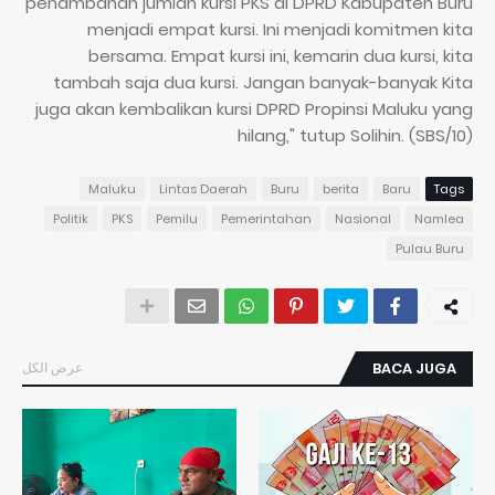
penambahan jumlah kursi PKS di DPRD Kabupaten Buru
menjadi empat kursi. Ini menjadi komitmen kita
bersama. Empat kursi ini, kemarin dua kursi, kita
tambah saja dua kursi. Jangan banyak-banyak Kita
juga akan kembalikan kursi DPRD Propinsi Maluku yang
hilang," tutup Solihin. (SBS/10)
Maluku
Lintas Daerah
Buru
berita
Baru
Tags
Politik
PKS
Pemilu
Pemerintahan
Nasional
Namlea
Pulau Buru
عرض الكل
BACA JUGA