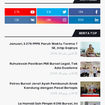
2.7k
3.1k
1.5k
1.2k
1.8k
500
BERITA TOP
7 Januari, 3.376 PPPK Paruh Waktu Terima
SK, Intip Gajinya
الاثنين, يناير 05, 2026
​Ruhulessin Pastikan PMI Bursel Legal, Tak
Ada Dualisme
الأحد, يوليو 26, 2026
Polres Bursel Jerat Ayah Pembunuh Anak
Kandung dengan Pasal Berlapis
الأحد, يونيو 28, 2026
La Hamidi Sah Pimpin KONI Bursel, Ini