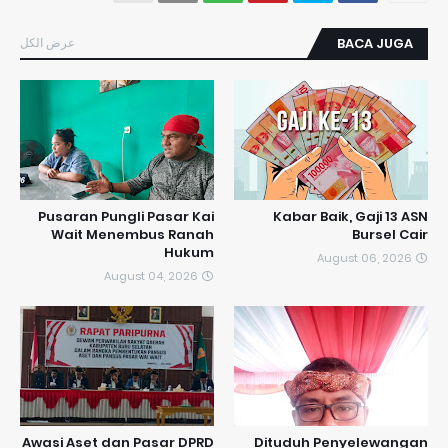
عرض الكل
BACA JUGA
Pusaran Pungli Pasar Kai
Kabar Baik, Gaji 13 ASN
Wait Menembus Ranah
Bursel Cair
Hukum
August 06, 2026
August 04, 2026
Awasi Aset dan Pasar DPRD
Dituduh Penyelewangan