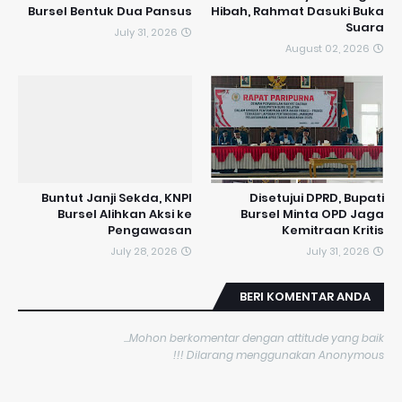
Bursel Bentuk Dua Pansus
Hibah, Rahmat Dasuki Buka
Suara
July 31, 2026
August 02, 2026
​Buntut Janji Sekda, KNPI
Disetujui DPRD, Bupati
Bursel Alihkan Aksi ke
Bursel Minta OPD Jaga
Pengawasan
Kemitraan Kritis
July 28, 2026
July 31, 2026
BERI KOMENTAR ANDA
Mohon berkomentar dengan attitude yang baik...
Dilarang menggunakan Anonymous !!!