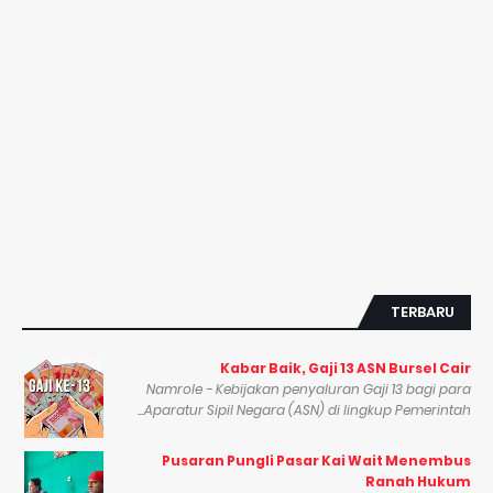
TERBARU
Kabar Baik, Gaji 13 ASN Bursel Cair
Namrole - Kebijakan penyaluran Gaji 13 bagi para
Aparatur Sipil Negara (ASN) di lingkup Pemerintah...
Pusaran Pungli Pasar Kai Wait Menembus
Ranah Hukum