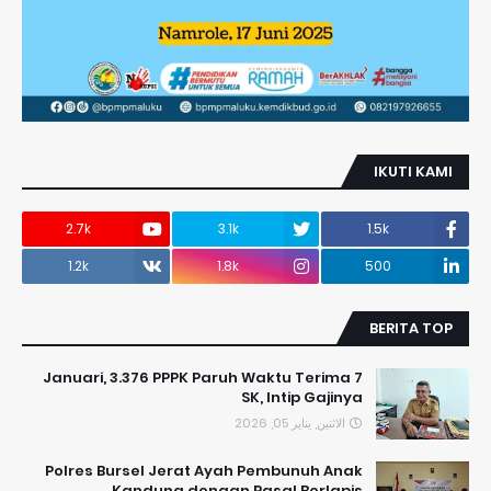
IKUTI KAMI
2.7k
3.1k
1.5k
1.2k
1.8k
500
BERITA TOP
7 Januari, 3.376 PPPK Paruh Waktu Terima
SK, Intip Gajinya
الاثنين, يناير 05, 2026
Polres Bursel Jerat Ayah Pembunuh Anak
Kandung dengan Pasal Berlapis