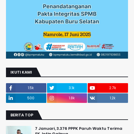
IKUTI KAMI
1.5k
3.1k
2.7k
500
1.8k
1.2k
BERITA TOP
7 Januari, 3.376 PPPK Paruh Waktu Terima
SK, Intip Gajinya