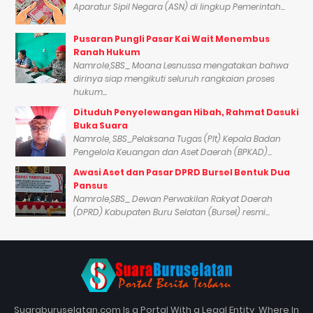
Aparatur Sipil Negara (ASN) di lingkup Pemerintah...
Pusaran Pungli Pasar Kai Wait Menembus
Ranah Hukum
Namrole,SBS_ Moana Lesnussa mengatakan bahwa
dirinya siap mengikuti seluruh rangkaian proses
hukum...
Dituduh Penyelewangan Hibah, Rahmat Dasuki
Buka Suara
Namrole, SBS_Pelaksana Tugas (Plt) Kepala Badan
Pengelola Keuangan dan Aset Daerah (BPKAD)...
Awasi Aset dan Pasar DPRD Bursel Bentuk Dua
Pansus
Namrole,SBS_ Dewan Perwakilan Rakyat Daerah
(DPRD) Kabupaten Buru Selatan (Bursel) resmi...
Suaraburuselatan.com Is a Portal With a Legal Entity, Where In