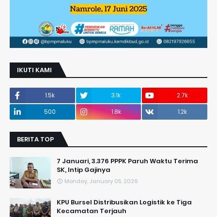
IKUTI KAMI
1.5k
3.1k
2.7k
500
1.8k
1.2k
BERITA TOP
7 Januari, 3.376 PPPK Paruh Waktu Terima
SK, Intip Gajinya
Monday, January 05, 2026
KPU Bursel Distribusikan Logistik ke Tiga
Kecamatan Terjauh