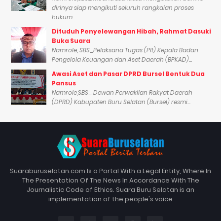
dirinya siap mengikuti seluruh rangkaian proses
hukum...
Dituduh Penyelewangan Hibah, Rahmat Dasuki
Buka Suara
Namrole, SBS_Pelaksana Tugas (Plt) Kepala Badan
Pengelola Keuangan dan Aset Daerah (BPKAD)...
Awasi Aset dan Pasar DPRD Bursel Bentuk Dua
Pansus
Namrole,SBS_ Dewan Perwakilan Rakyat Daerah
(DPRD) Kabupaten Buru Selatan (Bursel) resmi...
Suaraburuselatan.com Is a Portal With a Legal Entity, Where In
The Presentation Of The News In Accordance With The
Journalistic Code of Ethics. Suara Buru Selatan is an
implementation of the people's voice