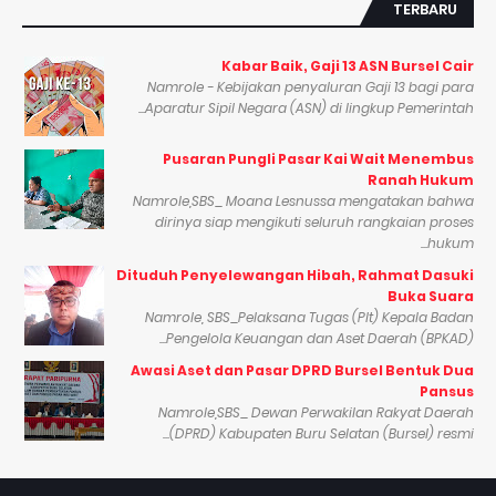
TERBARU
Kabar Baik, Gaji 13 ASN Bursel Cair
Namrole - Kebijakan penyaluran Gaji 13 bagi para
Aparatur Sipil Negara (ASN) di lingkup Pemerintah...
Pusaran Pungli Pasar Kai Wait Menembus
Ranah Hukum
Namrole,SBS_ Moana Lesnussa mengatakan bahwa
dirinya siap mengikuti seluruh rangkaian proses
hukum...
Dituduh Penyelewangan Hibah, Rahmat Dasuki
Buka Suara
Namrole, SBS_Pelaksana Tugas (Plt) Kepala Badan
Pengelola Keuangan dan Aset Daerah (BPKAD)...
Awasi Aset dan Pasar DPRD Bursel Bentuk Dua
Pansus
Namrole,SBS_ Dewan Perwakilan Rakyat Daerah
(DPRD) Kabupaten Buru Selatan (Bursel) resmi...