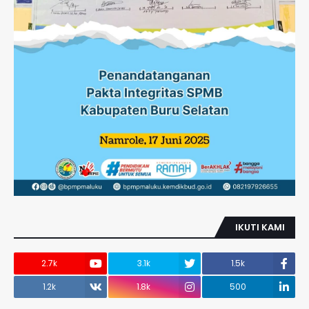
IKUTI KAMI
2.7k
3.1k
1.5k
1.2k
1.8k
500