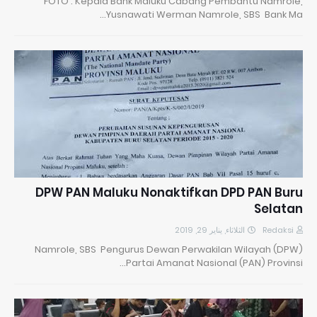
FOTO : Kepala Bank Maluku Cabang Pembantu Namrole,
Yusnawati Werman Namrole, SBS Bank Ma…
DPW PAN Maluku Nonaktifkan DPD PAN Buru
Selatan
الثلاثاء, يناير 29, 2019
Redaksi
Namrole, SBS Pengurus Dewan Perwakilan Wilayah (DPW)
Partai Amanat Nasional (PAN) Provinsi…