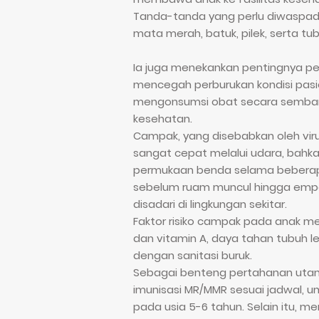
Tanda-tanda yang perlu diwaspada
mata merah, batuk, pilek, serta tu
Ia juga menekankan pentingnya p
mencegah perburukan kondisi pasi
mengonsumsi obat secara sembar
kesehatan.
Campak, yang disebabkan oleh viru
sangat cepat melalui udara, bah
permukaan benda selama beberapa 
sebelum ruam muncul hingga empat
disadari di lingkungan sekitar.
Faktor risiko campak pada anak mel
dan vitamin A, daya tahan tubuh l
dengan sanitasi buruk.
Sebagai benteng pertahanan uta
imunisasi MR/MMR sesuai jadwal, u
pada usia 5-6 tahun. Selain itu, 