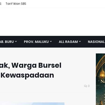
S
Tarif Iklan SBS
AB. BURU
PROV. MALUKU
ALL RAGAM
NASIONAL
k, Warga Bursel
t Kewaspadaan
0