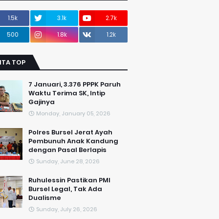
1.5k
3.1k
2.7k
500
1.8k
1.2k
ITA TOP
7 Januari, 3.376 PPPK Paruh
Waktu Terima SK, Intip
Gajinya
Monday, January 05, 2026
Polres Bursel Jerat Ayah
Pembunuh Anak Kandung
dengan Pasal Berlapis
Sunday, June 28, 2026
​Ruhulessin Pastikan PMI
Bursel Legal, Tak Ada
Dualisme
Sunday, July 26, 2026