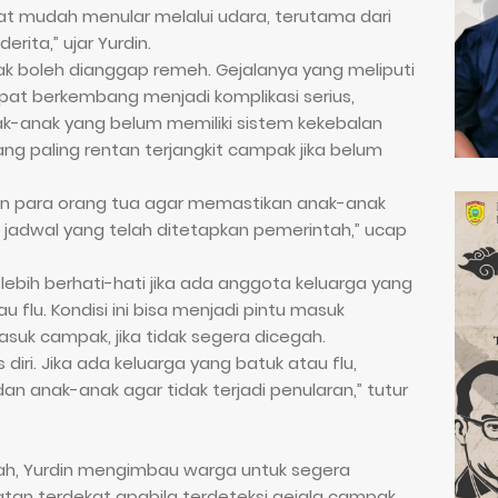
at mudah menular melalui udara, terutama dari
erita,” ujar Yurdin.
k boleh dianggap remeh. Gejalanya yang meliputi
at berkembang menjadi komplikasi serius,
nak-anak yang belum memiliki sistem kekebalan
ang paling rentan terjangkit campak jika belum
an para orang tua agar memastikan anak-anak
 jadwal yang telah ditetapkan pemerintah,” ucap
lebih berhati-hati jika ada anggota keluarga yang
u flu. Kondisi ini bisa menjadi pintu masuk
asuk campak, jika tidak segera dicegah.
diri. Jika ada keluarga yang batuk atau flu,
dan anak-anak agar tidak terjadi penularan,” tutur
ah, Yurdin mengimbau warga untuk segera
tan terdekat apabila terdeteksi gejala campak.