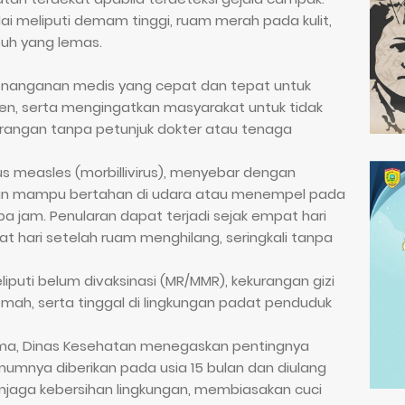
i meliputi demam tinggi, ruam merah pada kulit,
buh yang lemas.
enanganan medis yang cepat dan tepat untuk
en, serta mengingatkan masyarakat untuk tidak
angan tanpa petunjuk dokter atau tenaga
s measles (morbillivirus), menyebar dengan
kan mampu bertahan di udara atau menempel pada
jam. Penularan dapat terjadi sejak empat hari
 hari setelah ruam menghilang, seringkali tanpa
iputi belum divaksinasi (MR/MMR), kekurangan gizi
emah, serta tinggal di lingkungan padat penduduk
ma, Dinas Kesehatan menegaskan pentingnya
mumnya diberikan pada usia 15 bulan dan diulang
menjaga kebersihan lingkungan, membiasakan cuci