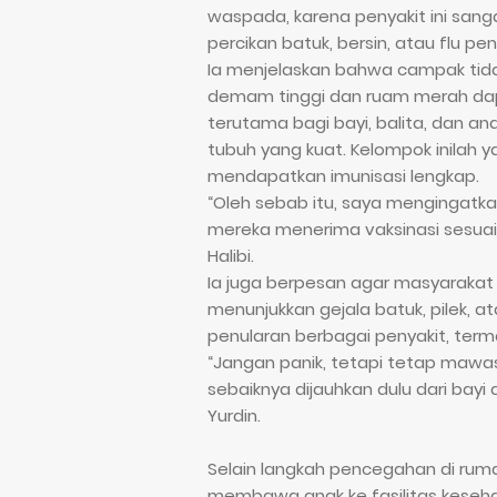
waspada, karena penyakit ini sang
percikan batuk, bersin, atau flu pend
Ia menjelaskan bahwa campak tida
demam tinggi dan ruam merah dap
terutama bagi bayi, balita, dan a
tubuh yang kuat. Kelompok inilah y
mendapatkan imunisasi lengkap.
“Oleh sebab itu, saya mengingatk
mereka menerima vaksinasi sesuai
Halibi.
Ia juga berpesan agar masyarakat 
menunjukkan gejala batuk, pilek, ata
penularan berbagai penyakit, term
“Jangan panik, tetapi tetap mawas 
sebaiknya dijauhkan dulu dari bayi 
Yurdin.
Selain langkah pencegahan di rum
membawa anak ke fasilitas keseha