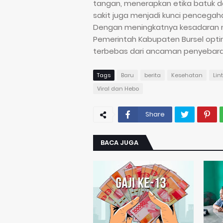
tangan, menerapkan etika batuk d
sakit juga menjadi kunci pencegah
Dengan meningkatnya kesadaran m
Pemerintah Kabupaten Bursel opti
terbebas dari ancaman penyebara
Tags
Baru
berita
Kesehatan
Lin
Viral dan Hebo
Share
BACA JUGA