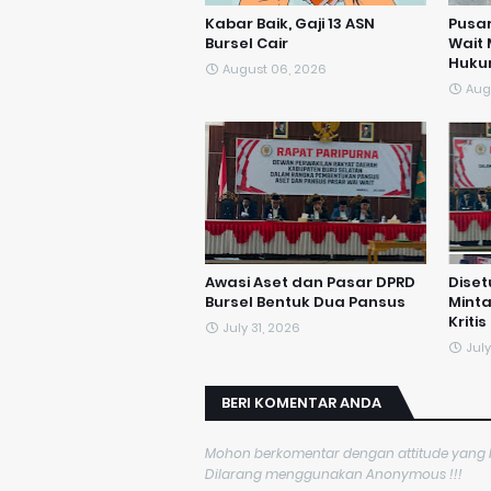
Kabar Baik, Gaji 13 ASN
Pusar
Bursel Cair
Wait
Huk
August 06, 2026
Aug
Awasi Aset dan Pasar DPRD
Diset
Bursel Bentuk Dua Pansus
Mint
Kritis
July 31, 2026
July
BERI KOMENTAR ANDA
Mohon berkomentar dengan attitude yang ba
Dilarang menggunakan Anonymous !!!