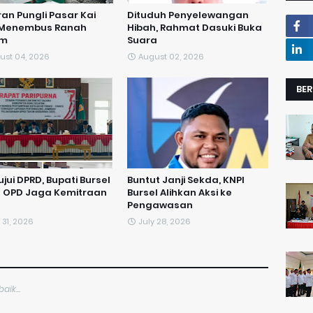
an Pungli Pasar Kai
Dituduh Penyelewangan
 Menembus Ranah
Hibah, Rahmat Dasuki Buka
um
Suara
ust 04, 2026
August 02, 2026
BER
ujui DPRD, Bupati Bursel
​Buntut Janji Sekda, KNPI
a OPD Jaga Kemitraan
Bursel Alihkan Aksi ke
Pengawasan
 31, 2026
July 28, 2026
ik...