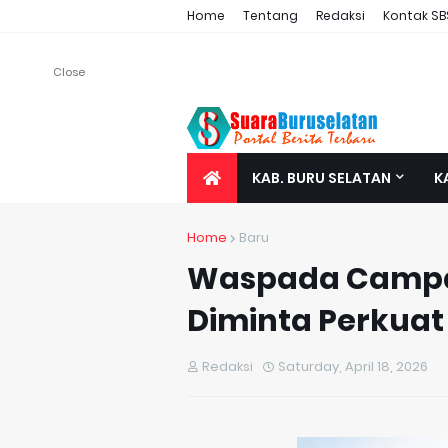
Home
Tentang
Redaksi
Kontak SB
Close
KAB. BURU SELATAN
K
Home
Baru
Waspada Campa
Diminta Perkua
Redaksi
Saturday, April 18, 2026