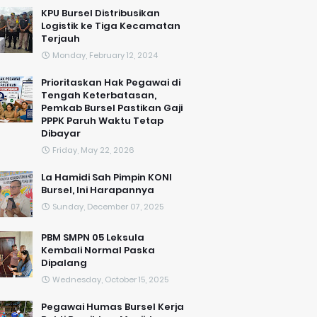
KPU Bursel Distribusikan
Logistik ke Tiga Kecamatan
Terjauh
Monday, February 12, 2024
Prioritaskan Hak Pegawai di
Tengah Keterbatasan,
Pemkab Bursel Pastikan Gaji
PPPK Paruh Waktu Tetap
Dibayar
Friday, May 22, 2026
La Hamidi Sah Pimpin KONI
Bursel, Ini Harapannya
Sunday, December 07, 2025
PBM SMPN 05 Leksula
Kembali Normal Paska
Dipalang
Wednesday, October 15, 2025
Pegawai Humas Bursel Kerja