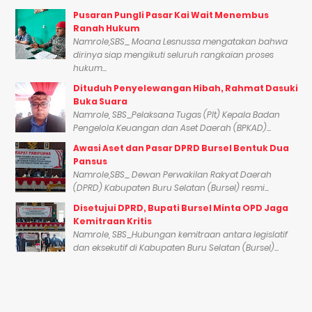
Pusaran Pungli Pasar Kai Wait Menembus
Ranah Hukum
Namrole,SBS_ Moana Lesnussa mengatakan bahwa
dirinya siap mengikuti seluruh rangkaian proses
hukum...
Dituduh Penyelewangan Hibah, Rahmat Dasuki
Buka Suara
Namrole, SBS_Pelaksana Tugas (Plt) Kepala Badan
Pengelola Keuangan dan Aset Daerah (BPKAD)...
Awasi Aset dan Pasar DPRD Bursel Bentuk Dua
Pansus
Namrole,SBS_ Dewan Perwakilan Rakyat Daerah
(DPRD) Kabupaten Buru Selatan (Bursel) resmi...
Disetujui DPRD, Bupati Bursel Minta OPD Jaga
Kemitraan Kritis
Namrole, SBS_Hubungan kemitraan antara legislatif
dan eksekutif di Kabupaten Buru Selatan (Bursel)...