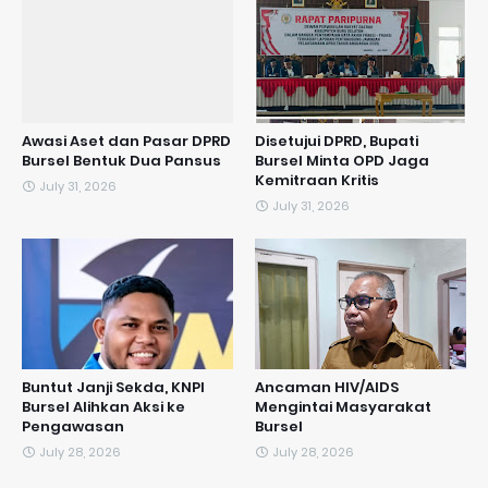
Awasi Aset dan Pasar DPRD
Disetujui DPRD, Bupati
Bursel Bentuk Dua Pansus
Bursel Minta OPD Jaga
Kemitraan Kritis
July 31, 2026
July 31, 2026
​Buntut Janji Sekda, KNPI
Ancaman HIV/AIDS
Bursel Alihkan Aksi ke
Mengintai Masyarakat
Pengawasan
Bursel
July 28, 2026
July 28, 2026