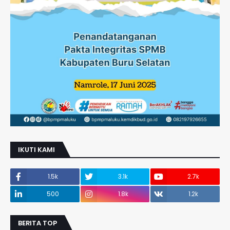
IKUTI KAMI
1.5k
3.1k
2.7k
500
1.8k
1.2k
BERITA TOP