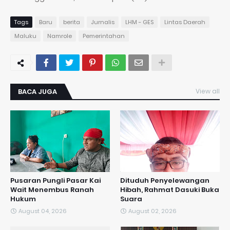
Tags
Baru
berita
Jurnalis
LHM - GES
Lintas Daerah
Maluku
Namrole
Pemerintahan
BACA JUGA
View all
Pusaran Pungli Pasar Kai
Dituduh Penyelewangan
Wait Menembus Ranah
Hibah, Rahmat Dasuki Buka
Hukum
Suara
August 04, 2026
August 02, 2026