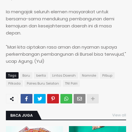
Ia mengajak seluruh elemen masyarakat untuk
bersama-sama mendukung pembangunan demi
kemajuan dan kesejahteraan daerah ini di masa
depan.
"Mari kita ciptakan rasa aman dan nyaman supaya
perkembangan pembangunan di Bursel bisa terwujud,"
ucap Agung. (Yul)
Tags
Baru
berita
Lintas Daerah
Namrole
Pilbup
Pilkada
Polres Buru Selatan
TNI Polri
BACA JUGA
View all