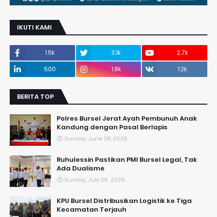
IKUTI KAMI
1.5k
3.1k
2.7k
500
1.8k
1.2k
BERITA TOP
Polres Bursel Jerat Ayah Pembunuh Anak
Kandung dengan Pasal Berlapis
Sunday, June 28, 2026
​Ruhulessin Pastikan PMI Bursel Legal, Tak
Ada Dualisme
Sunday, July 26, 2026
KPU Bursel Distribusikan Logistik ke Tiga
Kecamatan Terjauh