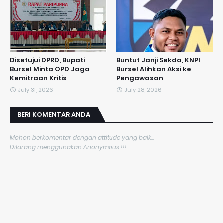
Disetujui DPRD, Bupati
​Buntut Janji Sekda, KNPI
Bursel Minta OPD Jaga
Bursel Alihkan Aksi ke
Kemitraan Kritis
Pengawasan
July 31, 2026
July 28, 2026
BERI KOMENTAR ANDA
Mohon berkomentar dengan attitude yang baik...
Dilarang menggunakan Anonymous !!!