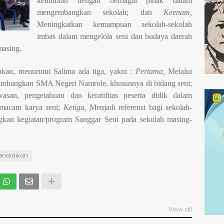
kemitraan dengan berbagai pihak dalam
mengembangkan sekolah; dan
Keenam,
Meningkatkan kemampuan sekolah-sekolah
imbas dalam mengelola seni dan budaya daerah
masing.
kan, menurutut Salima ada tiga, yakni :
Pertama,
Melalui
ambangkan SMA Negeri Namrole, khususnya di bidang seni;
asan, pengetahuan dan keratifitas peserta didik dalam
 macam karya seni;
Ketiga,
Menjadi referensi bagi sekolah-
kan kegiatan/program Sanggar Seni pada sekolah masing-
endidikan
View all