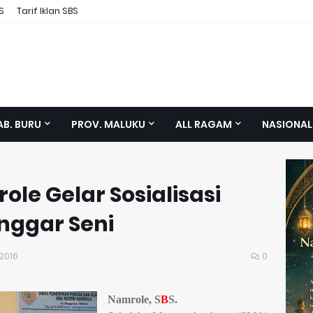
S
Tarif Iklan SBS
AB. BURU
PROV. MALUKU
ALL RAGAM
NASIONAL
le Gelar Sosialisasi
nggar Seni
2016
0
Namrole, S
B
S.