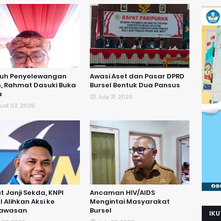
duh Penyelewangan
Awasi Aset dan Pasar DPRD
, Rahmat Dasuki Buka
Bursel Bentuk Dua Pansus
a
July 31, 2026
ust 02, 2026
ut Janji Sekda, KNPI
Ancaman HIV/AIDS
l Alihkan Aksi ke
Mengintai Masyarakat
awasan
Bursel
IKU