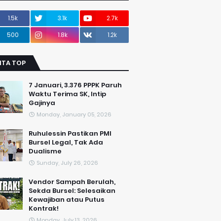
1.5k
3.1k
2.7k
500
1.8k
1.2k
ITA TOP
7 Januari, 3.376 PPPK Paruh
Waktu Terima SK, Intip
Gajinya
Monday, January 05, 2026
​Ruhulessin Pastikan PMI
Bursel Legal, Tak Ada
Dualisme
Sunday, July 26, 2026
Vendor Sampah Berulah,
Sekda Bursel: Selesaikan
Kewajiban atau Putus
Kontrak!
Monday, July 13, 2026