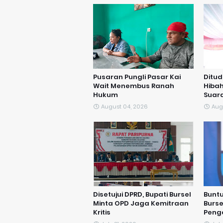
Pusaran Pungli Pasar Kai
Ditu
Wait Menembus Ranah
Hibah
Hukum
Suar
August 04, 2026
Aug
Disetujui DPRD, Bupati Bursel
​Bunt
Minta OPD Jaga Kemitraan
Burse
Kritis
Peng