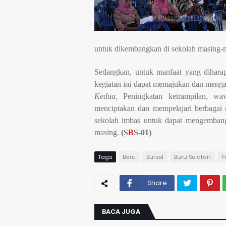
untuk dikembangkan di sekolah masing-
Sedangkan, untuk manfaat yang diharap
kegiatan ini dapat memajukan dan meng
Kedua,
Peningkatan ketrampilan, waw
menciptakan dan mempelajari berbagai
sekolah imbas untuk dapat mengembang
masing.
(S
B
S-01)
Tags
Baru
Bursel
Buru Selatan
P
Share
BACA JUGA