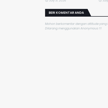
July 31, 2026
July
BERI KOMENTAR ANDA
Mohon berkomentar dengan attitude yang ba
Dilarang menggunakan Anonymous !!!