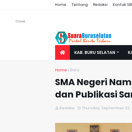
Home
Tentang
Redaksi
Kontak SB
Close
KAB. BURU SELATAN
K
Home
Baru
SMA Negeri Namro
dan Publikasi Sa
Redaksi
Thursday, September 22, 